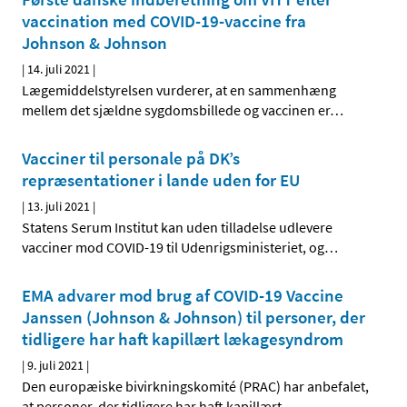
vaccination med COVID-19-vaccine fra
Johnson & Johnson
|
14. juli 2021
|
Lægemiddelstyrelsen vurderer, at en sammenhæng
mellem det sjældne sygdomsbillede og vaccinen er
…
Vacciner til personale på DK’s
repræsentationer i lande uden for EU
|
13. juli 2021
|
Statens Serum Institut kan uden tilladelse udlevere
vacciner mod COVID-19 til Udenrigsministeriet, og
…
EMA advarer mod brug af COVID-19 Vaccine
Janssen (Johnson & Johnson) til personer, der
tidligere har haft kapillært lækagesyndrom
|
9. juli 2021
|
Den europæiske bivirkningskomité (PRAC) har anbefalet,
at personer, der tidligere har haft kapillært
…