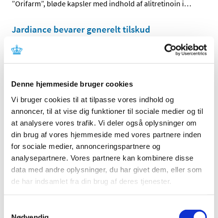
”Orifarm”, bløde kapsler med indhold af alitretinoin i
…
Jardiance bevarer generelt tilskud
|
7. juli 2021
|
Lægemiddelstyrelsen har besluttet, at Jardiance bevarer
generelt tilskud efter indikationsudvidelsen ” til
…
Denne hjemmeside bruger cookies
Enerzair Breezhaler ændrer tilskudsklausul
Vi bruger cookies til at tilpasse vores indhold og
|
7. juli 2021
|
annoncer, til at vise dig funktioner til sociale medier og til
Lægemiddelstyrelsen har besluttet, at Enerzair
at analysere vores trafik. Vi deler også oplysninger om
Breezhaler med virkning fra den 12. juli 2021 ændrer
…
din brug af vores hjemmeside med vores partnere inden
for sociale medier, annonceringspartnere og
Sundhedsministeren har aktiveret det
analysepartnere. Vores partnere kan kombinere disse
statslige lægemiddelberedskab delvist til den
data med andre oplysninger, du har givet dem, eller som
31. oktober 2021
de har indsamlet fra din brug af deres tjenester.
|
7. juli 2021
|
Lægemiddelstyrelsen har indstillet til, at
Samtykkevalg
sundhedsministeren aktiverede det statslige
…
Nødvendig