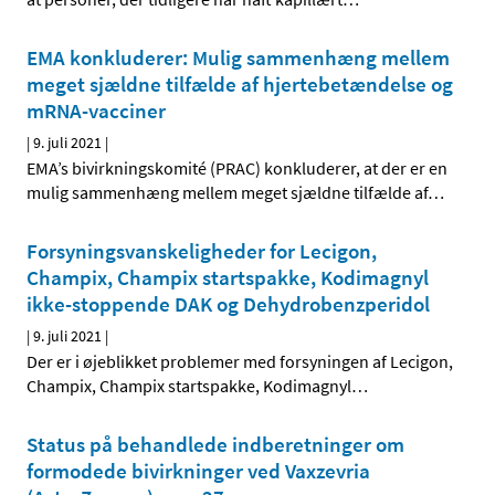
EMA konkluderer: Mulig sammenhæng mellem
meget sjældne tilfælde af hjertebetændelse og
mRNA-vacciner
|
9. juli 2021
|
EMA’s bivirkningskomité (PRAC) konkluderer, at der er en
mulig sammenhæng mellem meget sjældne tilfælde af
…
Forsyningsvanskeligheder for Lecigon,
Champix, Champix startspakke, Kodimagnyl
ikke-stoppende DAK og Dehydrobenzperidol
|
9. juli 2021
|
Der er i øjeblikket problemer med forsyningen af Lecigon,
Champix, Champix startspakke, Kodimagnyl
…
Status på behandlede indberetninger om
formodede bivirkninger ved Vaxzevria