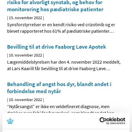
risiko for alvorligt synstab, og behov for
monitorering hos pædiatriske patienter
|
15. november 2022
|
Synsforstyrrelser er en kendt risiko ved crizotinib og er
blevet rapporteret hos 61% af pædiatriske patienter
…
Bevilling til at drive Faaborg Løve Apotek
|
10. november 2022
|
Lægemiddelstyrelsen har den 4. november 2022 meddelt,
at Lars Kaarill får bevilling til at drive Faaborg Løve
…
Behandling af angst hos dyr, blandt andet i
forbindelse med nytår
|
10. november 2022
|
“Nytårsangst” er ikke en veldefineret diagnose, men
dækker over fobi for fyrværkeri, som blandt andet kan
…
Skærpet anbefaling om monitorering af