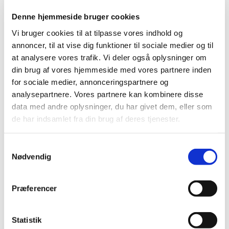
gravide ved systemisk brug af NSAID (Non-
Denne hjemmeside bruger cookies
steroide antiinflammatoriske midler)
Vi bruger cookies til at tilpasse vores indhold og
|
9. november 2022
|
På baggrund af anbefaling fra den europæiske
annoncer, til at vise dig funktioner til sociale medier og til
bivirkningskomité PRAC har koordinationsgruppen for
…
at analysere vores trafik. Vi deler også oplysninger om
din brug af vores hjemmeside med vores partnere inden
for sociale medier, annonceringspartnere og
Nomegestrolacetat* og chlormadinonacetat:
analysepartnere. Vores partnere kan kombinere disse
Tiltag for at mindske risiko for meningeom
data med andre oplysninger, du har givet dem, eller som
|
8. november 2022
|
de har indsamlet fra din brug af deres tjenester.
Der er en øget risiko for at udvikle meningeom (enkelt
eller multiple) efter brug af chlormadinonacetat eller
…
Samtykkevalg
Nødvendig
MedSafetyWeek: Vigtigt at være opmærksom
på bivirkninger ved medicin
|
8. november 2022
|
Præferencer
Medicin, der sælges i Danmark, er sikker og velundersøgt
medicin. Alligevel kan medicin give uønskede
…
Statistik