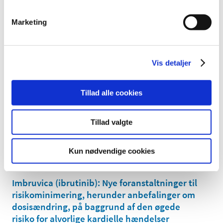
Fra december 2022 skal alle sponsorer for
kliniske forsøg med lægemidler registreres i
Marketing
den europæiske database EudraVigilance for
fremover at kunne indberette alvorlige
…
|
4. november 2022
|
Vis detaljer
I forbindelse med overgangen til den nye EU-forordning
for kliniske forsøg med lægemidler vil det ved
…
Tillad alle cookies
Praksisændring for Lægemiddelstyrelsens
inspektioner
Tillad valgte
|
4. november 2022
|
Lægemiddelstyrelsen har påbegyndt implementering af
Kun nødvendige cookies
det elektroniske underskriftssystem (Penneo). Fra 1.
…
Imbruvica (ibrutinib): Nye foranstaltninger til
risikominimering, herunder anbefalinger om
dosisændring, på baggrund af den øgede
risiko for alvorlige kardielle hændelser