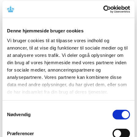
Beløbsgrænserne for medicintilskud gældende
fra 1. januar 2022
|
10. december 2021
|
Grænserne for medicintilskud gældende fra 1. januar
Denne hjemmeside bruger cookies
2022 er nu klar. Årlig udgift pr. person til tils
Vi bruger cookies til at tilpasse vores indhold og
annoncer, til at vise dig funktioner til sociale medier og til
COVID-19: Lægemiddelstyrelsen forlænger
at analysere vores trafik. Vi deler også oplysninger om
igen den midlertidige praksis for anmeldelse
din brug af vores hjemmeside med vores partnere inden
af apoteksindkøbspris til Medicinpriser for
for sociale medier, annonceringspartnere og
Covid-19 vacciner
analysepartnere. Vores partnere kan kombinere disse
|
10. december 2021
|
data med andre oplysninger, du har givet dem, eller som
Lægemiddelstyrelsen har besluttet igen at forlænge den
de har indsamlet fra din brug af deres tjenester.
begrænsede periode, hvor det for Covid-19 vacciner
…
Samtykkevalg
Frist for ansøgninger om eksportcertifikater
Nødvendig
for lægemidler i 2021
|
9. december 2021
|
Præferencer
Ansøgninger om eksportcertifikater for lægemidler