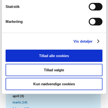
2024 (224)
Statistik
2023 (195)
2022 (197)
Marketing
2021 (516)
2020 (263)
2019 (159)
Vis detaljer
december (11)
november (23)
Tillad alle cookies
oktober (20)
september (17)
Tillad valgte
august (10)
juli (14)
juni (12)
Kun nødvendige cookies
maj (5)
april (9)
marts (14)