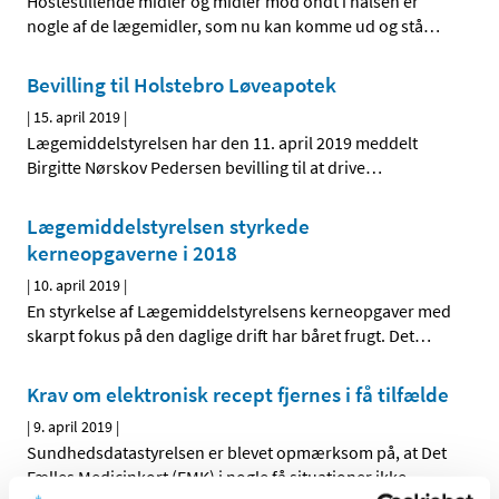
Hostestillende midler og midler mod ondt i halsen er
nogle af de lægemidler, som nu kan komme ud og stå
…
Bevilling til Holstebro Løveapotek
|
15. april 2019
|
Lægemiddelstyrelsen har den 11. april 2019 meddelt
Birgitte Nørskov Pedersen bevilling til at drive
…
Lægemiddelstyrelsen styrkede
kerneopgaverne i 2018
|
10. april 2019
|
En styrkelse af Lægemiddelstyrelsens kerneopgaver med
skarpt fokus på den daglige drift har båret frugt. Det
…
Krav om elektronisk recept fjernes i få tilfælde
|
9. april 2019
|
Sundhedsdatastyrelsen er blevet opmærksom på, at Det
Fælles Medicinkort (FMK) i nogle få situationer ikke
…