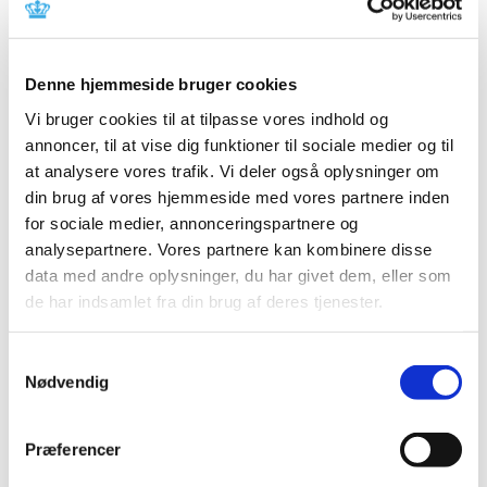
Rapport om indberetninger om formodede
bivirkninger ved medicinsk cannabis
Denne hjemmeside bruger cookies
|
8. april 2019
|
Svimmelhed, kvalme og koncentrationsbesvær er blandt
Vi bruger cookies til at tilpasse vores indhold og
de formodede bivirkninger, som er indberettet til
…
annoncer, til at vise dig funktioner til sociale medier og til
at analysere vores trafik. Vi deler også oplysninger om
din brug af vores hjemmeside med vores partnere inden
Bevespi Aerosphere mod KOL får klausuleret
for sociale medier, annonceringspartnere og
tilskud fra 8. april 2019
analysepartnere. Vores partnere kan kombinere disse
|
3. april 2019
|
data med andre oplysninger, du har givet dem, eller som
Lægemiddelstyrelsen har besluttet, at Bevespi
de har indsamlet fra din brug af deres tjenester.
Aerosphere med virkning fra 8. april 2019 skal have
…
Samtykkevalg
Nødvendig
Alle (2506)
TID
Præferencer
2026 (84)
2025 (158)