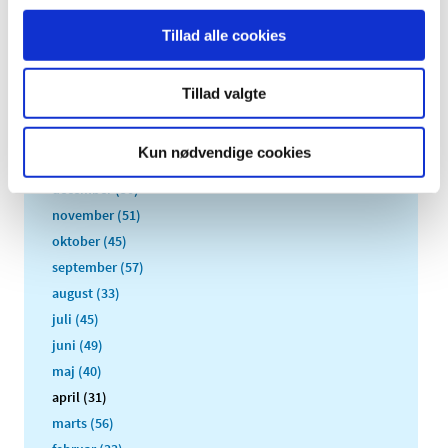
2026 (84)
Tillad alle cookies
2025 (158)
2024 (224)
Tillad valgte
2023 (195)
2022 (197)
Kun nødvendige cookies
2021 (516)
december (50)
november (51)
oktober (45)
september (57)
august (33)
juli (45)
juni (49)
maj (40)
april (31)
marts (56)