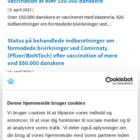
vaccination af over 150.000 danskere
|
9. april 2021
|
Over 150.000 danskere er vaccineret med Vaxzevria. 926
indberetninger om formodede bivirkninger ved
…
Status på behandlede indberetninger om
formodede bivirkninger ved Comirnaty
(Pfizer/BioNTech) efter vaccination af mere
end 550.000 danskere
|
9. april 2021
|
Over 550.000 danskere er vaccineret med Comirnaty.
1.529 indberetninger om formodede bivirkninger ved
…
Naturlægemidlet "HUSK PSYLLIUM-frøskaller,
Denne hjemmeside bruger cookies
kapsler" tilbagekaldes efter salmonellaudbrud
Vi bruger cookies til at tilpasse vores indhold og
|
9. april 2021
|
annoncer, til at vise dig funktioner til sociale medier og til
En række partier af naturlægemidlet "HUSK PSYLLIUM-
at analysere vores trafik. Vi deler også oplysninger om
frøskaller, kapsler" tilbagekaldes pga. fund af
…
din brug af vores hjemmeside med vores partnere inden