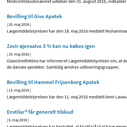
Medicintilskudsnævnet udløber den 31. august 2016, indkalder v
Bevilling til Give Apotek
|
20. maj 2016
|
Lægemiddelstyrelsen har den 18. maj 2016 meddelt Muhammad Sa
Zovir øjensalve 3 % kan nu købes igen
|
19. maj 2016
|
GlaxoSmithKline har informeret Lægemiddelstyrelsen om, at de f
de danske apoteker. Samtidig ændres udleveringsgruppen.
Bevilling til Hammel Frijsenborg Apotek
|
13. maj 2016
|
Lægemiddelstyrelsen har den 11. maj 2016 meddelt Amir Lavasan
Enstilar® får generelt tilskud
|
9. maj 2016
|
Lægemiddelstyrelsen har besluttet, at Enstilar® skal have genere