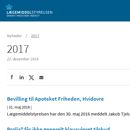
Mobil visning
/
Nyheder
2017
2017
22. december 2016
Bevilling til Apoteket Friheden, Hvidovre
|
31. maj 2016
|
Lægemiddelstyrelsen har den 30. maj 2016 meddelt Jakob Tjelum 
Prolia® får ikke generelt klausuleret tilskud