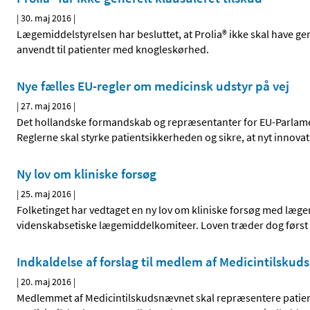
|
30. maj 2016
|
Lægemiddelstyrelsen har besluttet, at Prolia® ikke skal have ge
anvendt til patienter med knogleskørhed.
Nye fælles EU-regler om medicinsk udstyr på vej
|
27. maj 2016
|
Det hollandske formandskab og repræsentanter for EU-Parlament
Reglerne skal styrke patientsikkerheden og sikre, at nyt innova
Ny lov om kliniske forsøg
|
25. maj 2016
|
Folketinget har vedtaget en ny lov om kliniske forsøg med lægem
videnskabsetiske lægemiddelkomiteer. Loven træder dog først i 
Indkaldelse af forslag til medlem af Medicintilsku
|
20. maj 2016
|
Medlemmet af Medicintilskudsnævnet skal repræsentere patient