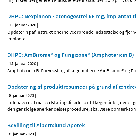
mg mister det generelt klausulerede tilskud den 20. april 2020.
DHPC: Nexplanon - etonogestrel 68 mg, implantat t
|
15. januar 2020
|
Opdatering af instruktionerne vedrørende indsættelse og fjern
implantat
DHPC: AmBisome® og Fungizone® (Amphotericin B)
|
15. januar 2020
|
Amphotericin B: Forveksling af lægemidlerne AmBisome® og Fun
Opdatering af produktresumeer på grund af ændre
|
8. januar 2020
|
Indehavere af markedsføringstilladelser til lægemidler, der er
den gensidige anerkendelsesprocedure, skal være opmærkso
Bevilling til Albertslund Apotek
|
8. januar 2020
|