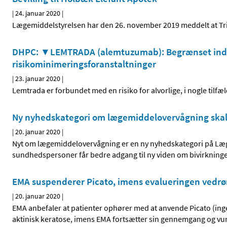
|
24. januar 2020
|
Lægemiddelstyrelsen har den 26. november 2019 meddelt at Trine
DHPC: ▼LEMTRADA (alemtuzumab): Begrænset indika
risikominimeringsforanstaltninger
|
23. januar 2020
|
Lemtrada er forbundet med en risiko for alvorlige, i nogle tilfæl
Ny nyhedskategori om lægemiddelovervågning skal b
|
20. januar 2020
|
Nyt om lægemiddelovervågning er en ny nyhedskategori på Læge
sundhedspersoner får bedre adgang til ny viden om bivirkninge
EMA suspenderer Picato, imens evalueringen vedrør
|
20. januar 2020
|
EMA anbefaler at patienter ophører med at anvende Picato (ing
aktinisk keratose, imens EMA fortsætter sin gennemgang og vur