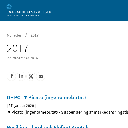
Mobil visning
/
Nyheder
2017
2017
22. december 2016
DHPC: ▼Picato (ingenolmebutat)
|
27. januar 2020
|
▼Picato (ingenolmebutat) - Suspendering af markedsføringstilla
Bevilling til Holbæk Elefant Apotek