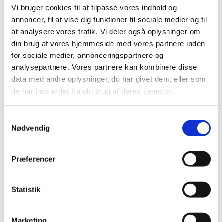
lægemidler til hjerte-karsygdomme
Vi bruger cookies til at tilpasse vores indhold og
|
3. juli 2008
|
annoncer, til at vise dig funktioner til sociale medier og til
Medicintilskudsnævnets indstilling vedrørende fremtidig
at analysere vores trafik. Vi deler også oplysninger om
tilskudsstatus for lægemidler til hjerte-karsygdomme i
…
din brug af vores hjemmeside med vores partnere inden
for sociale medier, annonceringspartnere og
Revurdering af tilskudsstatus for lægemidler
analysepartnere. Vores partnere kan kombinere disse
til hjerte-karsygdomme i ATC-grupperne C02,
data med andre oplysninger, du har givet dem, eller som
C03, C07, C08 og C09
de har indsamlet fra din brug af deres tjenester.
|
30. januar 2008
|
Medicintilskudsnævnet har på Lægemiddelstyrelsens
Samtykkevalg
foranledning revurderet tilskudsstatus for lægemidler,
…
Nødvendig
Præferencer
Alle (2506)
TID
Statistik
2026 (84)
2025 (158)
2024 (224)
Marketing