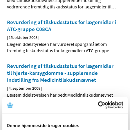
Medicintilskudsnævnets supplerende indstilling
vedrørende fremtidig tilskudsstatus for lægemidler til
…
Revurdering af tilskudsstatus for lægemidler i
ATC-gruppe C08CA
|
15. oktober 2008
|
Lægemiddelstyrelsen har vurderet spørgsmålet om
fremtidig tilskudsstatus for lægemidler i ATC-gruppe
…
Revurdering af tilskudsstatus for lægemidler
til hjerte-karsygdomme - supplerende
indstilling fra Medicintilskudsnævnet
|
4. september 2008
|
Lægemiddelstyrelsen har bedt Medicintilskudsnævnet
om at revurdere tilskudsstatus for lægemidler, der er
…
Høringssvar på Medicintilskudsnævnets
indstilling om fremtidig tilskudsstatus for
Denne hjemmeside bruger cookies