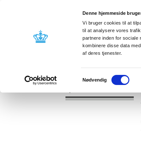
Denne hjemmeside bruger
Vi bruger cookies til at til
til at analysere vores tra
partnere inden for sociale
Godkendelse og
Bivirkninger
kombinere disse data med a
kontrol
produktinfo
af deres tjenester.
/
Nyheder
2017
Samtykkevalg
Nødvendig
Nyheder