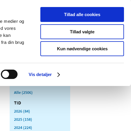
Tillad alle cookies
ale medier og
Udgivelser
Cookies
ed vores
Tillad valgte
re kan
dicinsk
Særlige
fra din brug
styr
produktområder
Kun nødvendige cookies
Vis detaljer
Alle (2506)
TID
2026 (84)
2025 (158)
2024 (224)