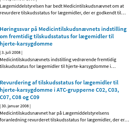
Lægemiddelstyrelsen har bedt Medicintilskudsnævnet om at
revurdere tilskudsstatus for lægemidler, der er godkendt til
…
Høringssvar på Medicintilskudsnævnets indstilling
om fremtidig tilskudsstatus for lægemidler til
hjerte-karsygdomme
|
3. juli 2008
|
Medicintilskudsnævnets indstilling vedrørende fremtidig
tilskudsstatus for lægemidler til hjerte-karsygdomme i
…
Revurdering af tilskudsstatus for lægemidler til
hjerte-karsygdomme i ATC-grupperne C02, C03,
C07, C08 og C09
|
30. januar 2008
|
Medicintilskudsnævnet har på Lægemiddelstyrelsens
foranledning revurderet tilskudsstatus for lægemidler, der er
…