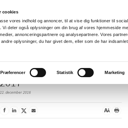
 cookies
passe vores indhold og annoncer, til at vise dig funktioner til soci
Nyheder
Om os
Kontakt
fik. Vi deler også oplysninger om din brug af vores hjemmeside m
 medier, annonceringspartnere og analysepartnere. Vores partne
 og
Tilskud og
Apoteker og salg af
Me
ndre oplysninger, du har givet dem, eller som de har indsamlet 
rmation
priser
medicin
ud
Præferencer
Statistik
Marketing
2017
22. december 2016