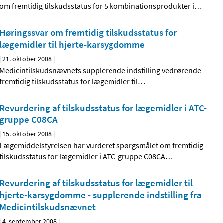
om fremtidig tilskudsstatus for 5 kombinationsprodukter i
…
Høringssvar om fremtidig tilskudsstatus for
lægemidler til hjerte-karsygdomme
|
21. oktober 2008
|
Medicintilskudsnævnets supplerende indstilling vedrørende
fremtidig tilskudsstatus for lægemidler til
…
Revurdering af tilskudsstatus for lægemidler i ATC-
gruppe C08CA
|
15. oktober 2008
|
Lægemiddelstyrelsen har vurderet spørgsmålet om fremtidig
tilskudsstatus for lægemidler i ATC-gruppe C08CA
…
Revurdering af tilskudsstatus for lægemidler til
hjerte-karsygdomme - supplerende indstilling fra
Medicintilskudsnævnet
|
4. september 2008
|