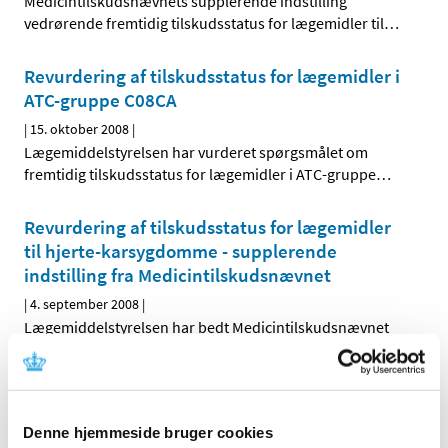
Medicintilskudsnævnets supplerende indstilling
vedrørende fremtidig tilskudsstatus for lægemidler til
…
Revurdering af tilskudsstatus for lægemidler i
ATC-gruppe C08CA
|
15. oktober 2008
|
Lægemiddelstyrelsen har vurderet spørgsmålet om
fremtidig tilskudsstatus for lægemidler i ATC-gruppe
…
Revurdering af tilskudsstatus for lægemidler
til hjerte-karsygdomme - supplerende
indstilling fra Medicintilskudsnævnet
|
4. september 2008
|
Lægemiddelstyrelsen har bedt Medicintilskudsnævnet
om at revurdere tilskudsstatus for lægemidler, der er
…
Høringssvar på Medicintilskudsnævnets
indstilling om fremtidig tilskudsstatus for
Denne hjemmeside bruger cookies