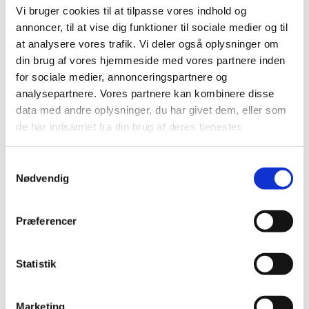
lægemidler til hjerte-karsygdomme
Vi bruger cookies til at tilpasse vores indhold og
|
3. juli 2008
|
annoncer, til at vise dig funktioner til sociale medier og til
Medicintilskudsnævnets indstilling vedrørende fremtidig
at analysere vores trafik. Vi deler også oplysninger om
tilskudsstatus for lægemidler til hjerte-karsygdomme i
…
din brug af vores hjemmeside med vores partnere inden
for sociale medier, annonceringspartnere og
Revurdering af tilskudsstatus for lægemidler
analysepartnere. Vores partnere kan kombinere disse
til hjerte-karsygdomme i ATC-grupperne C02,
data med andre oplysninger, du har givet dem, eller som
C03, C07, C08 og C09
de har indsamlet fra din brug af deres tjenester.
|
30. januar 2008
|
Medicintilskudsnævnet har på Lægemiddelstyrelsens
Samtykkevalg
foranledning revurderet tilskudsstatus for lægemidler,
…
Nødvendig
Præferencer
Alle (2506)
TID
Statistik
2026 (84)
2025 (158)
2024 (224)
Marketing