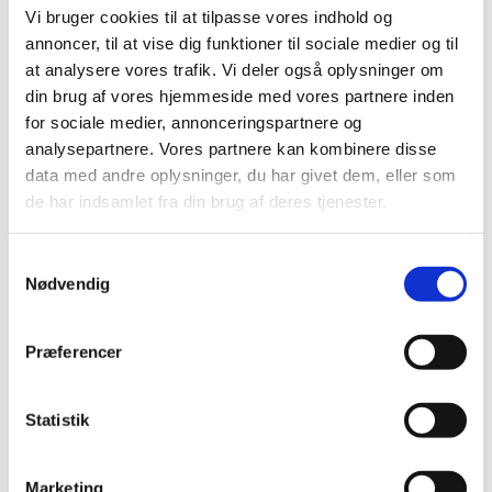
lægemidler til hjerte-karsygdomme
Vi bruger cookies til at tilpasse vores indhold og
|
3. juli 2008
|
annoncer, til at vise dig funktioner til sociale medier og til
Medicintilskudsnævnets indstilling vedrørende fremtidig
at analysere vores trafik. Vi deler også oplysninger om
tilskudsstatus for lægemidler til hjerte-karsygdomme i
…
din brug af vores hjemmeside med vores partnere inden
for sociale medier, annonceringspartnere og
Revurdering af tilskudsstatus for lægemidler
analysepartnere. Vores partnere kan kombinere disse
til hjerte-karsygdomme i ATC-grupperne C02,
data med andre oplysninger, du har givet dem, eller som
C03, C07, C08 og C09
de har indsamlet fra din brug af deres tjenester.
|
30. januar 2008
|
Medicintilskudsnævnet har på Lægemiddelstyrelsens
Samtykkevalg
foranledning revurderet tilskudsstatus for lægemidler,
…
Nødvendig
Præferencer
Alle (2506)
TID
Statistik
2026 (84)
2025 (158)
2024 (224)
Marketing