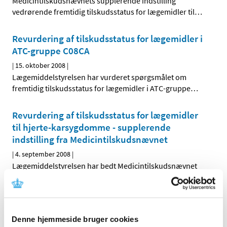
Medicintilskudsnævnets supplerende indstilling
vedrørende fremtidig tilskudsstatus for lægemidler til
…
Revurdering af tilskudsstatus for lægemidler i
ATC-gruppe C08CA
|
15. oktober 2008
|
Lægemiddelstyrelsen har vurderet spørgsmålet om
fremtidig tilskudsstatus for lægemidler i ATC-gruppe
…
Revurdering af tilskudsstatus for lægemidler
til hjerte-karsygdomme - supplerende
indstilling fra Medicintilskudsnævnet
|
4. september 2008
|
Lægemiddelstyrelsen har bedt Medicintilskudsnævnet
om at revurdere tilskudsstatus for lægemidler, der er
…
Høringssvar på Medicintilskudsnævnets
indstilling om fremtidig tilskudsstatus for
Denne hjemmeside bruger cookies