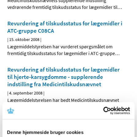
Medicintilskudsnævnets supplerende indstilling
vedrørende fremtidig tilskudsstatus for lægemidler til
…
Revurdering af tilskudsstatus for lægemidler i
ATC-gruppe C08CA
|
15. oktober 2008
|
Lægemiddelstyrelsen har vurderet spørgsmålet om
fremtidig tilskudsstatus for lægemidler i ATC-gruppe
…
Revurdering af tilskudsstatus for lægemidler
til hjerte-karsygdomme - supplerende
indstilling fra Medicintilskudsnævnet
|
4. september 2008
|
Lægemiddelstyrelsen har bedt Medicintilskudsnævnet
om at revurdere tilskudsstatus for lægemidler, der er
…
Høringssvar på Medicintilskudsnævnets
indstilling om fremtidig tilskudsstatus for
Denne hjemmeside bruger cookies