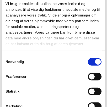
lægemidler til hjerte-karsygdomme
Vi bruger cookies til at tilpasse vores indhold og
|
3. juli 2008
|
annoncer, til at vise dig funktioner til sociale medier og til
Medicintilskudsnævnets indstilling vedrørende fremtidig
at analysere vores trafik. Vi deler også oplysninger om
tilskudsstatus for lægemidler til hjerte-karsygdomme i
…
din brug af vores hjemmeside med vores partnere inden
for sociale medier, annonceringspartnere og
Revurdering af tilskudsstatus for lægemidler
analysepartnere. Vores partnere kan kombinere disse
til hjerte-karsygdomme i ATC-grupperne C02,
data med andre oplysninger, du har givet dem, eller som
C03, C07, C08 og C09
de har indsamlet fra din brug af deres tjenester.
|
30. januar 2008
|
Medicintilskudsnævnet har på Lægemiddelstyrelsens
Samtykkevalg
foranledning revurderet tilskudsstatus for lægemidler,
…
Nødvendig
Præferencer
Alle (2506)
TID
Statistik
2026 (84)
2025 (158)
2024 (224)
Marketing