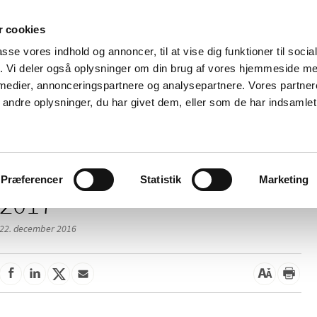
 cookies
passe vores indhold og annoncer, til at vise dig funktioner til soci
Nyheder
Om os
Kontakt
fik. Vi deler også oplysninger om din brug af vores hjemmeside m
 medier, annonceringspartnere og analysepartnere. Vores partne
 og
Tilskud og
Apoteker og salg af
Me
ndre oplysninger, du har givet dem, eller som de har indsamlet 
rmation
priser
medicin
ud
Præferencer
Statistik
Marketing
2017
22. december 2016