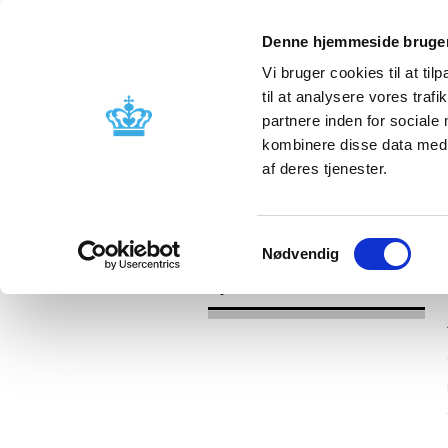
Denne hjemmeside bruger
Vi bruger cookies til at til
til at analysere vores tra
partnere inden for sociale
Godkendelse og
Bivirkninger
kombinere disse data med a
kontrol
produktinfo
af deres tjenester.
/
Nyheder
2017
Samtykkevalg
Nødvendig
Nyheder