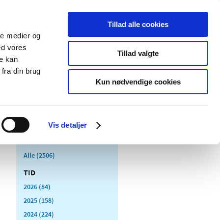
Tillad alle cookies
ale medier og
Udgivelser
Cookies
ed vores
Tillad valgte
re kan
dicinsk
Særlige
fra din brug
styr
produktområder
Kun nødvendige cookies
Vis detaljer
Alle (2506)
TID
2026 (84)
2025 (158)
2024 (224)