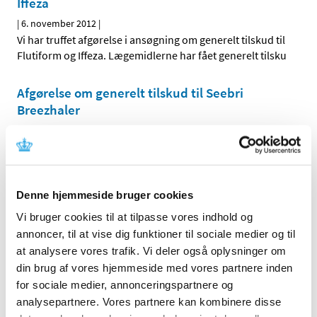
Iffeza
|
6. november 2012
|
Vi har truffet afgørelse i ansøgning om generelt tilskud til
Flutiform og Iffeza. Lægemidlerne har fået generelt tilsku
Afgørelse om generelt tilskud til Seebri
Breezhaler
|
2. november 2012
|
Vi har truffet afgørelse i ansøgning om generelt tilskud til
Seebri Breezhaler. Lægemidler har fået generelt tilskud.
Denne hjemmeside bruger cookies
Alle (2506)
Vi bruger cookies til at tilpasse vores indhold og
annoncer, til at vise dig funktioner til sociale medier og til
TID
at analysere vores trafik. Vi deler også oplysninger om
2026 (84)
din brug af vores hjemmeside med vores partnere inden
2025 (158)
for sociale medier, annonceringspartnere og
2024 (224)
analysepartnere. Vores partnere kan kombinere disse
2023 (195)