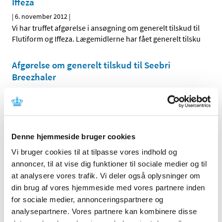
Iffeza
|
6. november 2012
|
Vi har truffet afgørelse i ansøgning om generelt tilskud til
Flutiform og Iffeza. Lægemidlerne har fået generelt tilsku
Afgørelse om generelt tilskud til Seebri
Breezhaler
|
2. november 2012
|
Vi har truffet afgørelse i ansøgning om generelt tilskud til
Seebri Breezhaler. Lægemidler har fået generelt tilskud.
Denne hjemmeside bruger cookies
Alle (2506)
Vi bruger cookies til at tilpasse vores indhold og
annoncer, til at vise dig funktioner til sociale medier og til
TID
at analysere vores trafik. Vi deler også oplysninger om
2026 (84)
din brug af vores hjemmeside med vores partnere inden
2025 (158)
for sociale medier, annonceringspartnere og
2024 (224)
analysepartnere. Vores partnere kan kombinere disse
2023 (195)