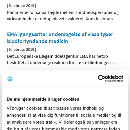
|
6. februar 2019
|
Rammerne for samarbejde mellem sundhedspersoner og
virksomheder er netop blevet evalueret. Konklusionen
…
EMA igangsætter undersøgelse af visse typer
blodfortyndende medicin
|
6. februar 2019
|
Det Europæiske Lægemiddelagentur EMA har netop
besluttet at undersøge risikoen for større blødninger
…
Blodtryksmedicin med valsartan tilbagekaldes
- opdateret
|
1. februar 2019
|
Denne hjemmeside bruger cookies
Der er fundet potentielt sundhedsskadelige urenheder i
flere varianter af medicin med det aktive stof valsartan.
…
Vi bruger cookies til at tilpasse vores indhold og
annoncer, til at vise dig funktioner til sociale medier og til
Nye EU-regler mod forfalsket medicin
at analysere vores trafik. Vi deler også oplysninger om
din brug af vores hjemmeside med vores partnere inden