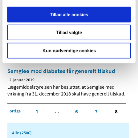
Medicintilskudsnævnet har modtaget et enkelt bidrag fra
en interessent til sine drøftelser af tilskudsstatus for
…
Tillad alle cookies
Genopslag: Ledig bevilling til Hjørring Svane
Apotek
Tillad valgte
|
8. januar 2019
|
Bevillingen til at drive Hjørring Svane Apotek er ledig pr. 1.
Kun nødvendige cookies
juni 2019.
Semglee mod diabetes får generelt tilskud
|
2. januar 2019
|
Lægemiddelstyrelsen har besluttet, at Semglee med
virkning fra 31. december 2018 skal have generelt tilskud.
Forrige
1
6
7
8
…
Alle (2506)