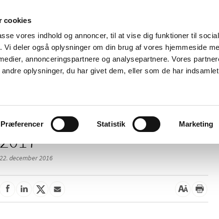
 cookies
passe vores indhold og annoncer, til at vise dig funktioner til soci
Nyheder
Om os
Kontakt
fik. Vi deler også oplysninger om din brug af vores hjemmeside m
 medier, annonceringspartnere og analysepartnere. Vores partne
 og
Tilskud og
Apoteker og salg af
Me
ndre oplysninger, du har givet dem, eller som de har indsamlet 
rmation
priser
medicin
ud
Præferencer
Statistik
Marketing
2017
22. december 2016