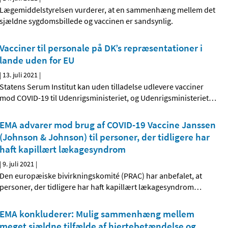
Lægemiddelstyrelsen vurderer, at en sammenhæng mellem det
sjældne sygdomsbillede og vaccinen er sandsynlig.
Vacciner til personale på DK’s repræsentationer i
lande uden for EU
|
13. juli 2021
|
Statens Serum Institut kan uden tilladelse udlevere vacciner
mod COVID-19 til Udenrigsministeriet, og Udenrigsministeriet
…
EMA advarer mod brug af COVID-19 Vaccine Janssen
(Johnson & Johnson) til personer, der tidligere har
haft kapillært lækagesyndrom
|
9. juli 2021
|
Den europæiske bivirkningskomité (PRAC) har anbefalet, at
personer, der tidligere har haft kapillært lækagesyndrom
…
EMA konkluderer: Mulig sammenhæng mellem
meget sjældne tilfælde af hjertebetændelse og