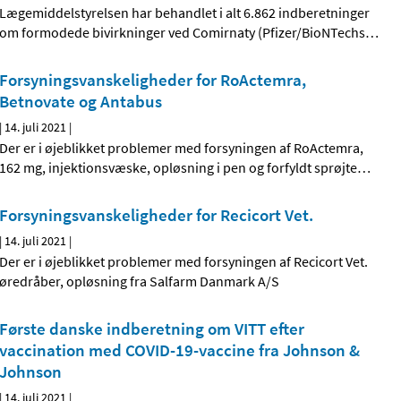
Lægemiddelstyrelsen har behandlet i alt 6.862 indberetninger
om formodede bivirkninger ved Comirnaty (Pfizer/BioNTechs
…
Forsyningsvanskeligheder for RoActemra,
Betnovate og Antabus
|
14. juli 2021
|
Der er i øjeblikket problemer med forsyningen af RoActemra,
162 mg, injektionsvæske, opløsning i pen og forfyldt sprøjte
…
Forsyningsvanskeligheder for Recicort Vet.
|
14. juli 2021
|
Der er i øjeblikket problemer med forsyningen af Recicort Vet.
øredråber, opløsning fra Salfarm Danmark A/S
Første danske indberetning om VITT efter
vaccination med COVID-19-vaccine fra Johnson &
Johnson
|
14. juli 2021
|