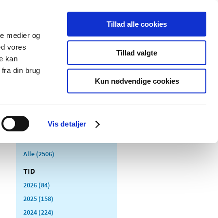
Tillad alle cookies
ale medier og
Udgivelser
Cookies
ed vores
Tillad valgte
re kan
dicinsk
Særlige
fra din brug
styr
produktområder
Kun nødvendige cookies
Vis detaljer
Alle (2506)
TID
2026 (84)
2025 (158)
2024 (224)