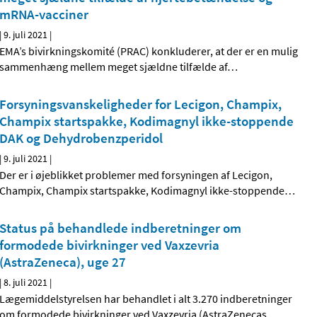
mRNA-vacciner
|
9. juli 2021
|
EMA’s bivirkningskomité (PRAC) konkluderer, at der er en mulig
sammenhæng mellem meget sjældne tilfælde af
…
Forsyningsvanskeligheder for Lecigon, Champix,
Champix startspakke, Kodimagnyl ikke-stoppende
DAK og Dehydrobenzperidol
|
9. juli 2021
|
Der er i øjeblikket problemer med forsyningen af Lecigon,
Champix, Champix startspakke, Kodimagnyl ikke-stoppende
…
Status på behandlede indberetninger om
formodede bivirkninger ved Vaxzevria
(AstraZeneca), uge 27
|
8. juli 2021
|
Lægemiddelstyrelsen har behandlet i alt 3.270 indberetninger
om formodede bivirkninger ved Vaxzevria (AstraZenecas
…