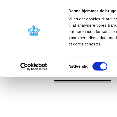
Denne hjemmeside bruger
Vi bruger cookies til at til
til at analysere vores tra
partnere inden for sociale
Godkendelse og
Bivirkninger
kombinere disse data med a
kontrol
produktinfo
af deres tjenester.
/
Nyheder
2017
Samtykkevalg
Nødvendig
Nyheder