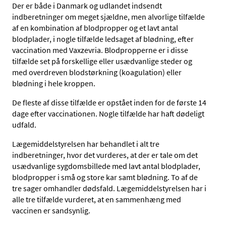
Der er både i Danmark og udlandet indsendt
indberetninger om meget sjældne, men alvorlige tilfælde
af en kombination af blodpropper og et lavt antal
blodplader, i nogle tilfælde ledsaget af blødning, efter
vaccination med Vaxzevria. Blodpropperne er i disse
tilfælde set på forskellige eller usædvanlige steder og
med overdreven blodstørkning (koagulation) eller
blødning i hele kroppen.
De fleste af disse tilfælde er opstået inden for de første 14
dage efter vaccinationen. Nogle tilfælde har haft dødeligt
udfald.
Lægemiddelstyrelsen har behandlet i alt tre
indberetninger, hvor det vurderes, at der er tale om det
usædvanlige sygdomsbillede med lavt antal blodplader,
blodpropper i små og store kar samt blødning. To af de
tre sager omhandler dødsfald. Lægemiddelstyrelsen har i
alle tre tilfælde vurderet, at en sammenhæng med
vaccinen er sandsynlig.