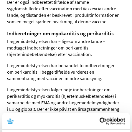
Der er også indberettet tilfælde af samme
sygdomsbillede efter vaccination med Vaxzevria i andre
lande, og tilstanden er beskrevet i produktinformationen
som en meget sjælden bivirkning til denne vaccine.
Indberetninger om myokarditis og perikarditis
Lægemiddelstyrelsen har – ligesom andre lande –
modtaget indberetninger om perikarditis
(hjertehindebetændelse) efter vaccination.
Lægemiddelstyrelsen har behandlet to indberetninger
om perikarditis. I begge tilfælde vurderes en
sammenhæng med vaccinen mindre sandsynlig.
Lægemiddelstyrelsen følger nøje indberetninger om
perikarditis og myokarditis (hjertemuskelbetændelse) i
samarbejde med EMA og andre lægemiddelmyndigheder
i EU og globalt. Der er ikke påvist en årsagssammenhæng
mellem vaccinen og perikarditis eller myokarditis, og EMA
er ved at undersøge, om der kan være en sådan
årsagssammenhæng.