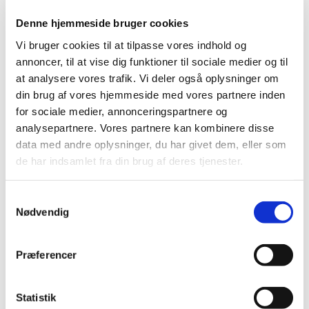
Fire indberetninger om dødsfald er vurderet
Denne hjemmeside bruger cookies
Lægemiddelstyrelsen har – ligesom andre lande –
Vi bruger cookies til at tilpasse vores indhold og
modtaget indberetninger om dødsfald efter vaccination.
annoncer, til at vise dig funktioner til sociale medier og til
at analysere vores trafik. Vi deler også oplysninger om
Der er som beskrevet ovenfor to dødsfald, der er relateret
til det usædvanlige sygdomsbillede med blodpropper i
din brug af vores hjemmeside med vores partnere inden
kombination med et lavt antal blodplader og blødninger.
for sociale medier, annonceringspartnere og
Lægemiddelstyrelsen har derudover modtaget og
analysepartnere. Vores partnere kan kombinere disse
vurderet to indberetninger, der omhandler dødsfald i
data med andre oplysninger, du har givet dem, eller som
tiden efter vaccination. I begge tilfælde er det
de har indsamlet fra din brug af deres tjenester.
Lægemiddelstyrelsens vurdering, at det er mindre
sandsynligt, at der er sammenhæng med vaccinen, og at
Samtykkevalg
det er overvejende sandsynligt, at dødsfaldene skyldes
Nødvendig
andre forhold.
Lægemiddelstyrelsen følger, i samarbejde med EMA og de
Præferencer
andre nationale lægemyndigheder i EU, indberetninger
om dødsfald nøje.
I Danmark har Vaxzevria ikke været anvendt i det
Statistik