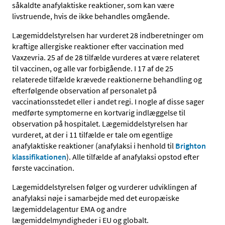
såkaldte anafylaktiske reaktioner, som kan være
livstruende, hvis de ikke behandles omgående.
Lægemiddelstyrelsen har vurderet 28 indberetninger om
kraftige allergiske reaktioner efter vaccination med
Vaxzevria. 25 af de 28 tilfælde vurderes at være relateret
til vaccinen, og alle var forbigående. I 17 af de 25
relaterede tilfælde krævede reaktionerne behandling og
efterfølgende observation af personalet på
vaccinationsstedet eller i andet regi. I nogle af disse sager
medførte symptomerne en kortvarig indlæggelse til
observation på hospitalet. Lægemiddelstyrelsen har
vurderet, at der i 11 tilfælde er tale om egentlige
anafylaktiske reaktioner (anafylaksi i henhold til
Brighton
klassifikationen
). Alle tilfælde af anafylaksi opstod efter
første vaccination.
Lægemiddelstyrelsen følger og vurderer udviklingen af
anafylaksi nøje i samarbejde med det europæiske
lægemiddelagentur EMA og andre
lægemiddelmyndigheder i EU og globalt.