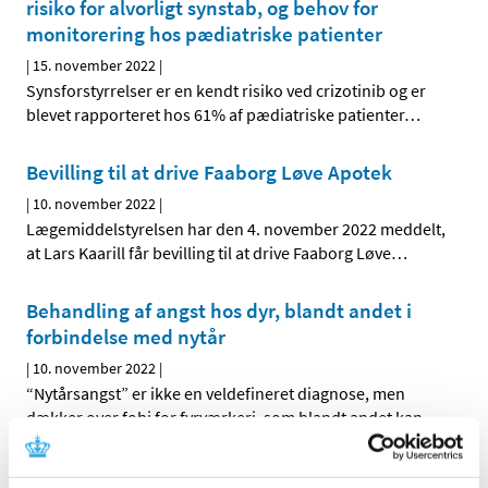
risiko for alvorligt synstab, og behov for
monitorering hos pædiatriske patienter
|
15. november 2022
|
Synsforstyrrelser er en kendt risiko ved crizotinib og er
blevet rapporteret hos 61% af pædiatriske patienter
…
Bevilling til at drive Faaborg Løve Apotek
|
10. november 2022
|
Lægemiddelstyrelsen har den 4. november 2022 meddelt,
at Lars Kaarill får bevilling til at drive Faaborg Løve
…
Behandling af angst hos dyr, blandt andet i
forbindelse med nytår
|
10. november 2022
|
“Nytårsangst” er ikke en veldefineret diagnose, men
dækker over fobi for fyrværkeri, som blandt andet kan
…
Skærpet anbefaling om monitorering af