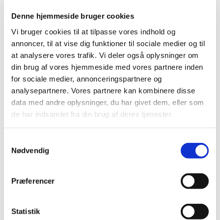
gravide ved systemisk brug af NSAID (Non-
Denne hjemmeside bruger cookies
steroide antiinflammatoriske midler)
Vi bruger cookies til at tilpasse vores indhold og
|
9. november 2022
|
På baggrund af anbefaling fra den europæiske
annoncer, til at vise dig funktioner til sociale medier og til
bivirkningskomité PRAC har koordinationsgruppen for
…
at analysere vores trafik. Vi deler også oplysninger om
din brug af vores hjemmeside med vores partnere inden
for sociale medier, annonceringspartnere og
Nomegestrolacetat* og chlormadinonacetat:
analysepartnere. Vores partnere kan kombinere disse
Tiltag for at mindske risiko for meningeom
data med andre oplysninger, du har givet dem, eller som
|
8. november 2022
|
de har indsamlet fra din brug af deres tjenester.
Der er en øget risiko for at udvikle meningeom (enkelt
eller multiple) efter brug af chlormadinonacetat eller
…
Samtykkevalg
Nødvendig
MedSafetyWeek: Vigtigt at være opmærksom
på bivirkninger ved medicin
|
8. november 2022
|
Præferencer
Medicin, der sælges i Danmark, er sikker og velundersøgt
medicin. Alligevel kan medicin give uønskede
…
Statistik