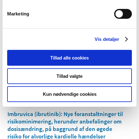
Fra december 2022 skal alle sponsorer for
kliniske forsøg med lægemidler registreres i
Marketing
den europæiske database EudraVigilance for
fremover at kunne indberette alvorlige
…
|
4. november 2022
|
Vis detaljer
I forbindelse med overgangen til den nye EU-forordning
for kliniske forsøg med lægemidler vil det ved
…
Tillad alle cookies
Praksisændring for Lægemiddelstyrelsens
inspektioner
Tillad valgte
|
4. november 2022
|
Lægemiddelstyrelsen har påbegyndt implementering af
Kun nødvendige cookies
det elektroniske underskriftssystem (Penneo). Fra 1.
…
Imbruvica (ibrutinib): Nye foranstaltninger til
risikominimering, herunder anbefalinger om
dosisændring, på baggrund af den øgede
risiko for alvorlige kardielle hændelser