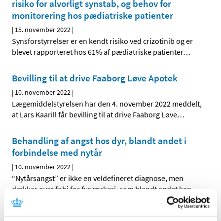
risiko for alvorligt synstab, og behov for
monitorering hos pædiatriske patienter
|
15. november 2022
|
Synsforstyrrelser er en kendt risiko ved crizotinib og er
blevet rapporteret hos 61% af pædiatriske patienter
…
Bevilling til at drive Faaborg Løve Apotek
|
10. november 2022
|
Lægemiddelstyrelsen har den 4. november 2022 meddelt,
at Lars Kaarill får bevilling til at drive Faaborg Løve
…
Behandling af angst hos dyr, blandt andet i
forbindelse med nytår
|
10. november 2022
|
“Nytårsangst” er ikke en veldefineret diagnose, men
dækker over fobi for fyrværkeri, som blandt andet kan
…
Skærpet anbefaling om monitorering af