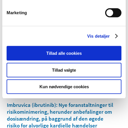
Fra december 2022 skal alle sponsorer for
kliniske forsøg med lægemidler registreres i
Marketing
den europæiske database EudraVigilance for
fremover at kunne indberette alvorlige
…
|
4. november 2022
|
Vis detaljer
I forbindelse med overgangen til den nye EU-forordning
for kliniske forsøg med lægemidler vil det ved
…
Tillad alle cookies
Praksisændring for Lægemiddelstyrelsens
inspektioner
Tillad valgte
|
4. november 2022
|
Lægemiddelstyrelsen har påbegyndt implementering af
Kun nødvendige cookies
det elektroniske underskriftssystem (Penneo). Fra 1.
…
Imbruvica (ibrutinib): Nye foranstaltninger til
risikominimering, herunder anbefalinger om
dosisændring, på baggrund af den øgede
risiko for alvorlige kardielle hændelser