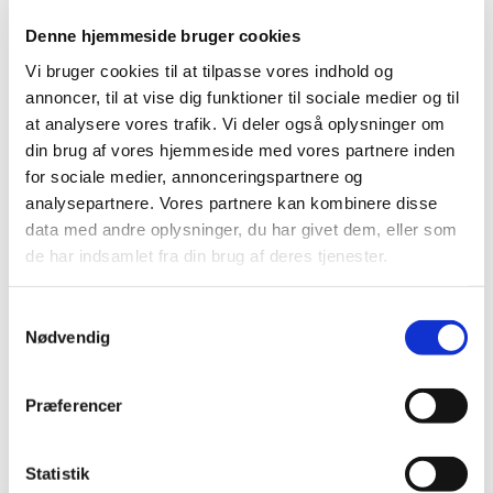
gravide ved systemisk brug af NSAID (Non-
Denne hjemmeside bruger cookies
steroide antiinflammatoriske midler)
Vi bruger cookies til at tilpasse vores indhold og
|
9. november 2022
|
På baggrund af anbefaling fra den europæiske
annoncer, til at vise dig funktioner til sociale medier og til
bivirkningskomité PRAC har koordinationsgruppen for
…
at analysere vores trafik. Vi deler også oplysninger om
din brug af vores hjemmeside med vores partnere inden
for sociale medier, annonceringspartnere og
Nomegestrolacetat* og chlormadinonacetat:
analysepartnere. Vores partnere kan kombinere disse
Tiltag for at mindske risiko for meningeom
data med andre oplysninger, du har givet dem, eller som
|
8. november 2022
|
de har indsamlet fra din brug af deres tjenester.
Der er en øget risiko for at udvikle meningeom (enkelt
eller multiple) efter brug af chlormadinonacetat eller
…
Samtykkevalg
Nødvendig
MedSafetyWeek: Vigtigt at være opmærksom
på bivirkninger ved medicin
|
8. november 2022
|
Præferencer
Medicin, der sælges i Danmark, er sikker og velundersøgt
medicin. Alligevel kan medicin give uønskede
…
Statistik