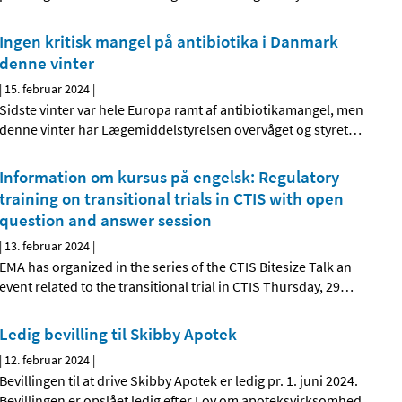
Ingen kritisk mangel på antibiotika i Danmark
denne vinter
|
15. februar 2024
|
Sidste vinter var hele Europa ramt af antibiotikamangel, men
denne vinter har Lægemiddelstyrelsen overvåget og styret
…
Information om kursus på engelsk: Regulatory
training on transitional trials in CTIS with open
question and answer session
|
13. februar 2024
|
EMA has organized in the series of the CTIS Bitesize Talk an
event related to the transitional trial in CTIS Thursday, 29
…
Ledig bevilling til Skibby Apotek
|
12. februar 2024
|
Bevillingen til at drive Skibby Apotek er ledig pr. 1. juni 2024.
Bevillingen er opslået ledig efter Lov om apoteksvirksomhed
…