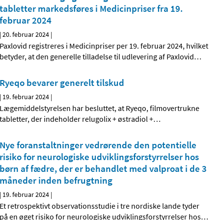
tabletter markedsføres i Medicinpriser fra 19.
februar 2024
|
20. februar 2024
|
Paxlovid registreres i Medicinpriser per 19. februar 2024, hvilket
betyder, at den generelle tilladelse til udlevering af Paxlovid
…
Ryeqo bevarer generelt tilskud
|
19. februar 2024
|
Lægemiddelstyrelsen har besluttet, at Ryeqo, filmovertrukne
tabletter, der indeholder relugolix + østradiol +
…
Nye foranstaltninger vedrørende den potentielle
risiko for neurologiske udviklingsforstyrrelser hos
børn af fædre, der er behandlet med valproat i de 3
måneder inden befrugtning
|
19. februar 2024
|
Et retrospektivt observationsstudie i tre nordiske lande tyder
på en øget risiko for neurologiske udviklingsforstyrrelser hos
…