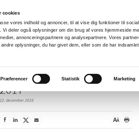
 cookies
passe vores indhold og annoncer, til at vise dig funktioner til soci
Nyheder
Om os
Kontakt
fik. Vi deler også oplysninger om din brug af vores hjemmeside m
 medier, annonceringspartnere og analysepartnere. Vores partne
 og
Tilskud og
Apoteker og salg af
Me
ndre oplysninger, du har givet dem, eller som de har indsamlet 
rmation
priser
medicin
ud
Præferencer
Statistik
Marketing
2017
22. december 2016