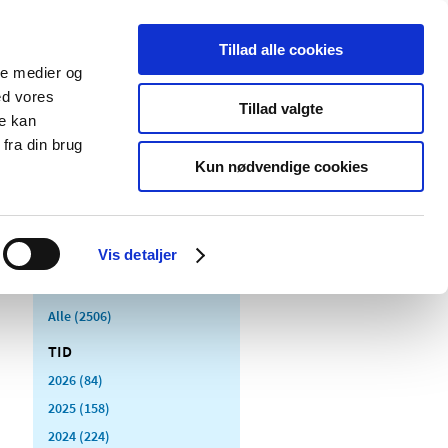
Tillad alle cookies
ale medier og
Udgivelser
Cookies
ed vores
Tillad valgte
re kan
dicinsk
Særlige
fra din brug
styr
produktområder
Kun nødvendige cookies
Vis detaljer
Alle (2506)
TID
2026 (84)
2025 (158)
2024 (224)