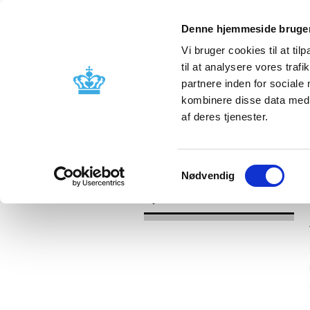
Denne hjemmeside bruger
Vi bruger cookies til at til
til at analysere vores tra
partnere inden for sociale
Godkendelse og
Bivirkninger
kombinere disse data med a
kontrol
produktinfo
af deres tjenester.
/
Nyheder
2017
Samtykkevalg
Nødvendig
Nyheder