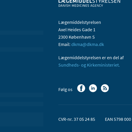
Lægemiddelstyrelsen
Axel Heides Gade 1
2300 København S
Email:
dkma@dkma.dk
Lægemiddelstyrelsen er en del af
Sundheds- og Kirkeministeriet.
Følg os
CVR-nr. 37 05 24 85
EAN 5798 000 