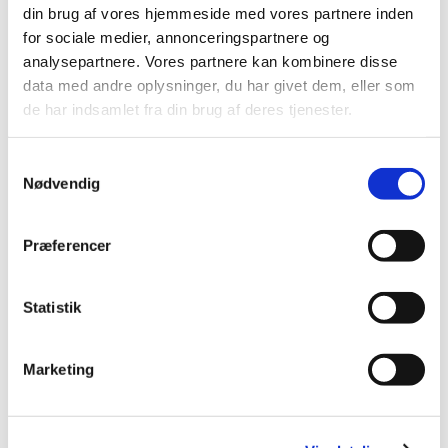
din brug af vores hjemmeside med vores partnere inden
2012 (44)
for sociale medier, annonceringspartnere og
december (2)
analysepartnere. Vores partnere kan kombinere disse
november (6)
data med andre oplysninger, du har givet dem, eller som
oktober (4)
de har indsamlet fra din brug af deres tjenester.
september (7)
august (1)
Samtykkevalg
juli (5)
Nødvendig
juni (3)
maj (1)
Præferencer
april (3)
marts (3)
Statistik
februar (3)
januar (6)
2011 (13)
Marketing
2010 (7)
2009 (14)