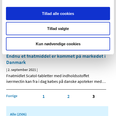
Status på behandlede indberetninger om
Tillad alle cookies
formodede bivirkninger ved Comirnaty
(Pfizer/BioNTech), uge 35
Tillad valgte
|
2. september 2021
|
Lægemiddelstyrelsen har behandlet i alt 8.655
indberetninger om formodede bivirkninger ved
…
Kun nødvendige cookies
Endnu et fnatmiddel er kommet på markedet i
Danmark
|
2. september 2021
|
Fnatmidlet Scatol-tabletter med indholdsstoffet
ivermectin kan fra i dag købes på danske apoteker med
…
Forrige
1
2
3
Alle (2506)