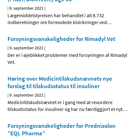
|
9. september 2021
|
Lægemiddelstyrelsen har behandlet i alt 8.732
indberetninger om formodede bivirkninger ved
…
Forsyningsvanskeligheder for Rimadyl Vet
|
9. september 2021
|
Der er i øjeblikket problemer med forsyningen af Rimadyl
Vet.
Høring over Medicintilskudsnævnets nye
forslag til tilskudsstatus til insuliner
|
9. september 2021
|
Medicintilskudsnævnet er i gang med at revurdere
tilskudsstatus for insuliner og har nu færdiggjort et nyt
…
Forsyningsvanskeligheder for Prednisolon
”EQL Pharma”