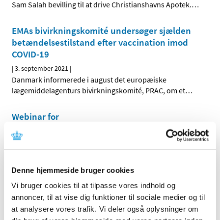
Sam Salah bevilling til at drive Christianshavns Apotek.
…
EMAs bivirkningskomité undersøger sjælden
betændelsestilstand efter vaccination imod
COVID-19
|
3. september 2021
|
Danmark informerede i august det europæiske
lægemiddelagenturs bivirkningskomité, PRAC, om et
…
Webinar for
markedsføringstilladelsesindehavere om den
kommende Veterinærforordning
|
2. september 2021
|
Som forberedelse til den kommende
Denne hjemmeside bruger cookies
Veterinærforordning og Produktdatabase afholder
…
Vi bruger cookies til at tilpasse vores indhold og
annoncer, til at vise dig funktioner til sociale medier og til
Status på behandlede indberetninger om
at analysere vores trafik. Vi deler også oplysninger om
formodede bivirkninger ved Spikevax