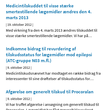
Medicintilskuddet til visse stærke
smertestillende lægemidler ændres den 4.
marts 2013
|
19. oktober 2012
|
Med virkning fra den 4. marts 2013 ændres tilskuddet til
visse stærke smertestillende lægemidler. Vi har på
…
Indkomne bidrag til revurdering af
tilskudsstatus for lægemidler mod epilepsi
(ATC-gruppe N03 m.fl.)
|
9. oktober 2012
|
Medicintilskudsnævnet har modtaget en række bidrag fra
interessenter til sine drøftelser af tilskudsstatus for
…
Afgørelse om generelt tilskud til Procoralan
|
9. oktober 2012
|
Vi har truffet afgørelse i ansøgning om generelt tilskud til
Procoralan. Lægemidlet har fået generelt klausuleret
…