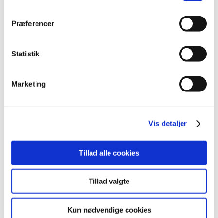
2014 (44)
Præferencer
2013 (49)
2012 (44)
december (2)
Statistik
november (6)
oktober (4)
Marketing
september (7)
august (1)
juli (5)
Vis detaljer
juni (3)
maj (1)
april (3)
Tillad alle cookies
marts (3)
februar (3)
Tillad valgte
januar (6)
2011 (13)
Kun nødvendige cookies
2010 (7)