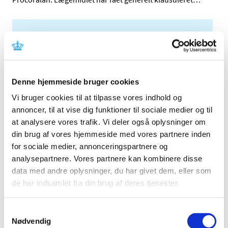
Alle (2506)
TID
2026 (84)
Denne hjemmeside bruger cookies
2025 (158)
2024 (224)
Vi bruger cookies til at tilpasse vores indhold og
annoncer, til at vise dig funktioner til sociale medier og til
2023 (195)
at analysere vores trafik. Vi deler også oplysninger om
2022 (197)
din brug af vores hjemmeside med vores partnere inden
2021 (516)
for sociale medier, annonceringspartnere og
2020 (263)
analysepartnere. Vores partnere kan kombinere disse
2019 (159)
data med andre oplysninger, du har givet dem, eller som
2018 (150)
de har indsamlet fra din brug af deres tjenester.
2017 (167)
2016 (167)
Samtykkevalg
Nødvendig
2015 (33)