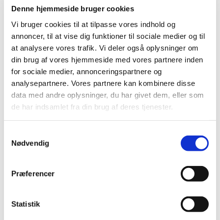
Lægemiddelstyrelsen d. 1. april 2016.
…
Denne hjemmeside bruger cookies
Vi bruger cookies til at tilpasse vores indhold og
Årsrapport om detailvirksomheders salg af
annoncer, til at vise dig funktioner til sociale medier og til
håndkøbsmedicin
at analysere vores trafik. Vi deler også oplysninger om
|
10. marts 2016
|
din brug af vores hjemmeside med vores partnere inden
Lægemiddelstyrelsen har i 2015 gennemført 947
for sociale medier, annonceringspartnere og
inspektioner af detailvirksomheders salg af
…
analysepartnere. Vores partnere kan kombinere disse
data med andre oplysninger, du har givet dem, eller som
de har indsamlet fra din brug af deres tjenester.
Alle (2506)
TID
Samtykkevalg
Nødvendig
2026 (84)
2025 (158)
2024 (224)
Præferencer
2023 (195)
2022 (197)
Statistik
2021 (516)