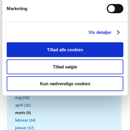
2020 (263)
Marketing
2019 (159)
2018 (150)
2017 (167)
Vis detaljer
2016 (167)
december (14)
Tillad alle cookies
november (11)
oktober (13)
Tillad valgte
september (9)
august (15)
juli (15)
Kun nødvendige cookies
juni (15)
maj (10)
april (25)
marts (9)
februar (14)
januar (17)