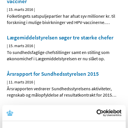
vacciner
|
15. marts 2016
|
Folketingets satspuljepartier har afsat syv millioner kr. til
forskning i mulige bivirkninger ved HPV-vaccinerne.
…
Lægemiddelstyrelsen søger tre stærke chefer
|
15. marts 2016
|
To sundhedsfaglige chefstillinger samt en stilling som
økonomichef i Lægemiddelstyrelsen er nu slået op.
Årsrapport for Sundhedsstyrelsen 2015
|
11. marts 2016
|
Årsrapporten vedrører Sundhedsstyrelsens aktiviteter,
regnskab og målopfyldelse af resultatkontrakt for 2015
…
Invitation til reception
|
11. marts 2016
|
Thomas Senderovitz tiltræder som direktør i