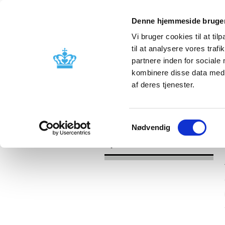
Denne hjemmeside bruger
Vi bruger cookies til at til
til at analysere vores tra
partnere inden for sociale
Godkendelse og
Bivirkninger
kombinere disse data med a
kontrol
produktinfo
af deres tjenester.
/
Nyheder
2017
Samtykkevalg
Nødvendig
Nyheder