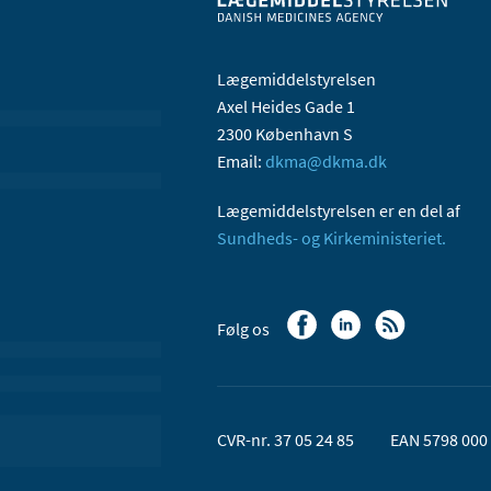
Lægemiddelstyrelsen
Axel Heides Gade 1
2300 København S
Email:
dkma@dkma.dk
Lægemiddelstyrelsen er en del af
Sundheds- og Kirkeministeriet.
Følg os
CVR-nr. 37 05 24 85
EAN 5798 000 