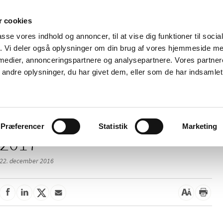
 cookies
passe vores indhold og annoncer, til at vise dig funktioner til soci
Nyheder
Om os
Kontakt
fik. Vi deler også oplysninger om din brug af vores hjemmeside m
 medier, annonceringspartnere og analysepartnere. Vores partne
 og
Tilskud og
Apoteker og salg af
Me
ndre oplysninger, du har givet dem, eller som de har indsamlet 
rmation
priser
medicin
ud
Præferencer
Statistik
Marketing
2017
22. december 2016