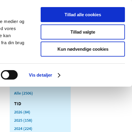
Tillad alle cookies
ale medier og
Udgivelser
Cookies
ed vores
Tillad valgte
re kan
dicinsk
Særlige
fra din brug
styr
produktområder
Kun nødvendige cookies
Vis detaljer
Alle (2506)
TID
2026 (84)
2025 (158)
2024 (224)