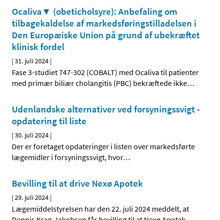
Ocaliva▼ (obeticholsyre): Anbefaling om
tilbagekaldelse af markedsføringstilladelsen i
Den Europæiske Union på grund af ubekræftet
klinisk fordel
|
31. juli 2024
|
Fase 3-studiet 747-302 (COBALT) med Ocaliva til patienter
med primær biliær cholangitis (PBC) bekræftede ikke
…
Udenlandske alternativer ved forsyningssvigt -
opdatering til liste
|
30. juli 2024
|
Der er foretaget opdateringer i listen over markedsførte
lægemidler i forsyningssvigt, hvor
…
Bevilling til at drive Nexø Apotek
|
29. juli 2024
|
Lægemiddelstyrelsen har den 22. juli 2024 meddelt, at
Dennis Krag-Jakobsen får bevilling til at Nexø Apotek.
…