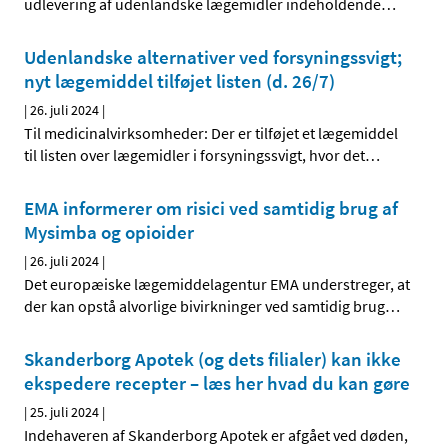
udlevering af udenlandske lægemidler indeholdende
…
Udenlandske alternativer ved forsyningssvigt;
nyt lægemiddel tilføjet listen (d. 26/7)
|
26. juli 2024
|
Til medicinalvirksomheder: Der er tilføjet et lægemiddel
til listen over lægemidler i forsyningssvigt, hvor det
…
EMA informerer om risici ved samtidig brug af
Mysimba og opioider
|
26. juli 2024
|
Det europæiske lægemiddelagentur EMA understreger, at
der kan opstå alvorlige bivirkninger ved samtidig brug
…
Skanderborg Apotek (og dets filialer) kan ikke
ekspedere recepter – læs her hvad du kan gøre
|
25. juli 2024
|
Indehaveren af Skanderborg Apotek er afgået ved døden,