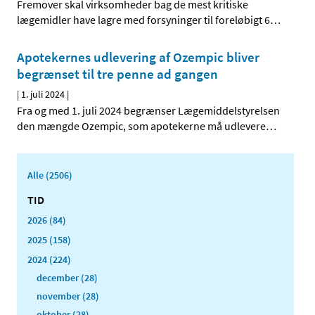
Fremover skal virksomheder bag de mest kritiske
lægemidler have lagre med forsyninger til foreløbigt 6
…
Apotekernes udlevering af Ozempic bliver
begrænset til tre penne ad gangen
|
1. juli 2024
|
Fra og med 1. juli 2024 begrænser Lægemiddelstyrelsen
den mængde Ozempic, som apotekerne må udlevere
…
Alle (2506)
TID
2026 (84)
2025 (158)
2024 (224)
december (28)
november (28)
oktober (28)