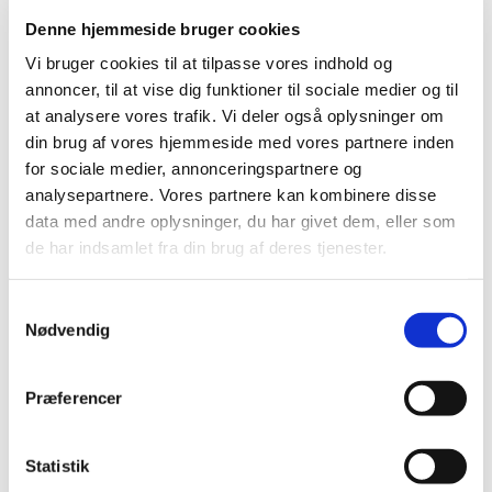
udenlandske pakninger
Denne hjemmeside bruger cookies
|
17. juli 2024
|
Vi bruger cookies til at tilpasse vores indhold og
Lægemiddelstyrelsen har givet ny tilladelse til ordination
annoncer, til at vise dig funktioner til sociale medier og til
og udlevering af udenlandsk lægemiddel
…
at analysere vores trafik. Vi deler også oplysninger om
din brug af vores hjemmeside med vores partnere inden
PRAC: Øget risiko for aspiration og
for sociale medier, annonceringspartnere og
aspirationspneumoni hos patienter, der får
analysepartnere. Vores partnere kan kombinere disse
GLP-1-medicin
data med andre oplysninger, du har givet dem, eller som
|
12. juli 2024
|
de har indsamlet fra din brug af deres tjenester.
Den europæiske bivirkningskomité PRAC vurderer, at
patienter, der får GLP-1-analoger (diabetes- og
…
Samtykkevalg
Nødvendig
PRAC-vurderer-aspirationspneumoni
|
12. juli 2024
|
Præferencer
Udfordringer med login på DKMAnet
Statistik
|
10. juli 2024
|