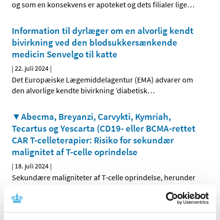
og som en konsekvens er apoteket og dets filialer lige
…
Information til dyrlæger om en alvorlig kendt
bivirkning ved den blodsukkersænkende
medicin Senvelgo til katte
|
22. juli 2024
|
Det Europæiske Lægemiddelagentur (EMA) advarer om
den alvorlige kendte bivirkning ’diabetisk
…
▼Abecma, Breyanzi, Carvykti, Kymriah,
Tecartus og Yescarta (CD19- eller BCMA-rettet
CAR T-celleterapier: Risiko for sekundær
malignitet af T-celle oprindelse
|
18. juli 2024
|
Sekundære maligniteter af T-celle oprindelse, herunder
kimær antigenreceptor (CAR)-positive maligniteter, er
…
Fusidinsyre; tilladelse til udlevering af