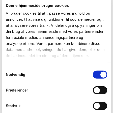
Denne hjemmeside bruger cookies
2020 (263)
2019 (159)
Vi bruger cookies til at tilpasse vores indhold og
annoncer, til at vise dig funktioner til sociale medier og til
2018 (150)
at analysere vores trafik. Vi deler også oplysninger om
2017 (167)
din brug af vores hjemmeside med vores partnere inden
2016 (167)
for sociale medier, annonceringspartnere og
2015 (33)
analysepartnere. Vores partnere kan kombinere disse
2014 (44)
data med andre oplysninger, du har givet dem, eller som
2013 (49)
de har indsamlet fra din brug af deres tjenester.
december (4)
november (5)
Samtykkevalg
Nødvendig
oktober (3)
september (6)
august (2)
Præferencer
juli (2)
juni (2)
Statistik
maj (3)