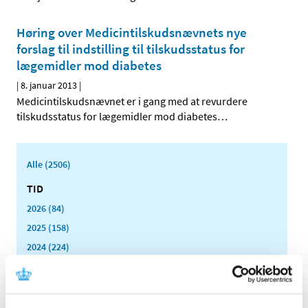
Høring over Medicintilskuds­nævnets nye
forslag til indstilling til tilskudsstatus for
lægemidler mod diabetes
|
8. januar 2013
|
Medicintilskudsnævnet er i gang med at revurdere
tilskudsstatus for lægemidler mod diabetes
…
Alle (2506)
TID
2026 (84)
2025 (158)
2024 (224)
2023 (195)
2022 (197)
2021 (516)