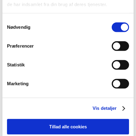
2022 (197)
de har indsamlet fra din brug af deres tjenester.
2021 (516)
2020 (263)
Samtykkevalg
2019 (159)
Nødvendig
2018 (150)
2017 (167)
Præferencer
2016 (167)
2015 (33)
Statistik
2014 (44)
2013 (49)
Marketing
2012 (44)
december (2)
november (6)
Vis detaljer
oktober (4)
september (7)
august (1)
Tillad alle cookies
juli (5)