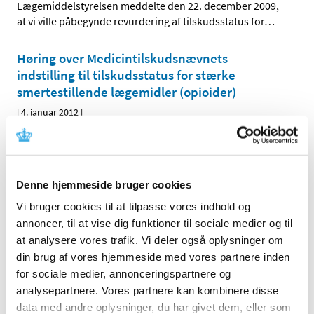
Lægemiddelstyrelsen meddelte den 22. december 2009,
at vi ville påbegynde revurdering af tilskudsstatus for
…
Høring over Medicintilskudsnævnets
indstilling til tilskudsstatus for stærke
smertestillende lægemidler (opioider)
|
4. januar 2012
|
Medicintilskudsnævnet har på Lægemiddelstyrelsens
foranledning revurderet tilskudsstatus for lægemidler i
…
Denne hjemmeside bruger cookies
Alle (2506)
Vi bruger cookies til at tilpasse vores indhold og
TID
annoncer, til at vise dig funktioner til sociale medier og til
2026 (84)
at analysere vores trafik. Vi deler også oplysninger om
din brug af vores hjemmeside med vores partnere inden
2025 (158)
for sociale medier, annonceringspartnere og
2024 (224)
analysepartnere. Vores partnere kan kombinere disse
2023 (195)
data med andre oplysninger, du har givet dem, eller som