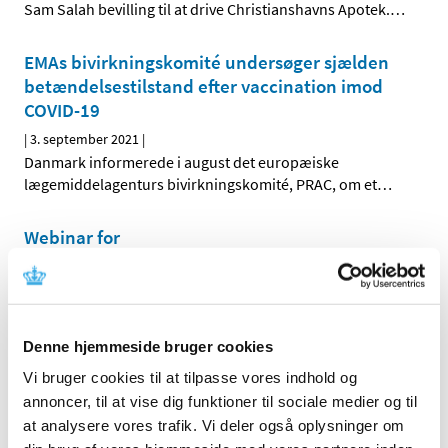
Sam Salah bevilling til at drive Christianshavns Apotek.
…
EMAs bivirkningskomité undersøger sjælden
betændelsestilstand efter vaccination imod
COVID-19
|
3. september 2021
|
Danmark informerede i august det europæiske
lægemiddelagenturs bivirkningskomité, PRAC, om et
…
Webinar for
markedsføringstilladelsesindehavere om den
kommende Veterinærforordning
|
2. september 2021
|
Som forberedelse til den kommende
Denne hjemmeside bruger cookies
Veterinærforordning og Produktdatabase afholder
…
Vi bruger cookies til at tilpasse vores indhold og
annoncer, til at vise dig funktioner til sociale medier og til
Status på behandlede indberetninger om
at analysere vores trafik. Vi deler også oplysninger om
formodede bivirkninger ved Spikevax