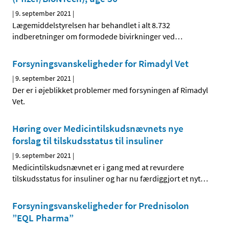
|
9. september 2021
|
Lægemiddelstyrelsen har behandlet i alt 8.732
indberetninger om formodede bivirkninger ved
…
Forsyningsvanskeligheder for Rimadyl Vet
|
9. september 2021
|
Der er i øjeblikket problemer med forsyningen af Rimadyl
Vet.
Høring over Medicintilskudsnævnets nye
forslag til tilskudsstatus til insuliner
|
9. september 2021
|
Medicintilskudsnævnet er i gang med at revurdere
tilskudsstatus for insuliner og har nu færdiggjort et nyt
…
Forsyningsvanskeligheder for Prednisolon
”EQL Pharma”