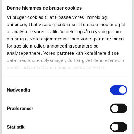
udenlandske pakninger
Denne hjemmeside bruger cookies
|
17. juli 2024
|
Vi bruger cookies til at tilpasse vores indhold og
Lægemiddelstyrelsen har givet ny tilladelse til ordination
annoncer, til at vise dig funktioner til sociale medier og til
og udlevering af udenlandsk lægemiddel
…
at analysere vores trafik. Vi deler også oplysninger om
din brug af vores hjemmeside med vores partnere inden
PRAC: Øget risiko for aspiration og
for sociale medier, annonceringspartnere og
aspirationspneumoni hos patienter, der får
analysepartnere. Vores partnere kan kombinere disse
GLP-1-medicin
data med andre oplysninger, du har givet dem, eller som
|
12. juli 2024
|
de har indsamlet fra din brug af deres tjenester.
Den europæiske bivirkningskomité PRAC vurderer, at
patienter, der får GLP-1-analoger (diabetes- og
…
Samtykkevalg
Nødvendig
PRAC-vurderer-aspirationspneumoni
|
12. juli 2024
|
Præferencer
Udfordringer med login på DKMAnet
Statistik
|
10. juli 2024
|