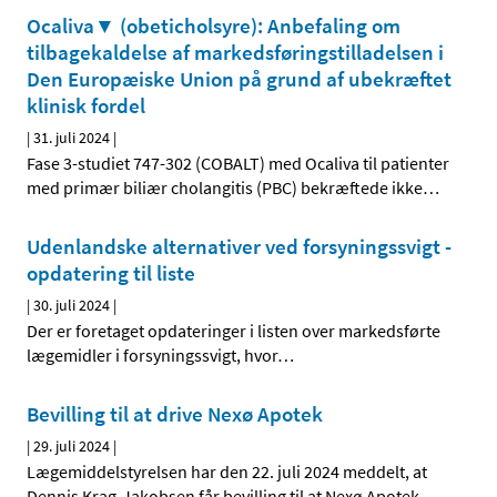
Ocaliva▼ (obeticholsyre): Anbefaling om
tilbagekaldelse af markedsføringstilladelsen i
Den Europæiske Union på grund af ubekræftet
klinisk fordel
|
31. juli 2024
|
Fase 3-studiet 747-302 (COBALT) med Ocaliva til patienter
med primær biliær cholangitis (PBC) bekræftede ikke
…
Udenlandske alternativer ved forsyningssvigt -
opdatering til liste
|
30. juli 2024
|
Der er foretaget opdateringer i listen over markedsførte
lægemidler i forsyningssvigt, hvor
…
Bevilling til at drive Nexø Apotek
|
29. juli 2024
|
Lægemiddelstyrelsen har den 22. juli 2024 meddelt, at
Dennis Krag-Jakobsen får bevilling til at Nexø Apotek.
…