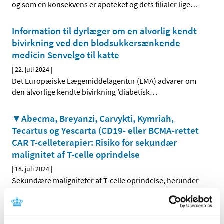
og som en konsekvens er apoteket og dets filialer lige
…
Information til dyrlæger om en alvorlig kendt
bivirkning ved den blodsukkersænkende
medicin Senvelgo til katte
|
22. juli 2024
|
Det Europæiske Lægemiddelagentur (EMA) advarer om
den alvorlige kendte bivirkning ’diabetisk
…
▼Abecma, Breyanzi, Carvykti, Kymriah,
Tecartus og Yescarta (CD19- eller BCMA-rettet
CAR T-celleterapier: Risiko for sekundær
malignitet af T-celle oprindelse
|
18. juli 2024
|
Sekundære maligniteter af T-celle oprindelse, herunder
kimær antigenreceptor (CAR)-positive maligniteter, er
…
Fusidinsyre; tilladelse til udlevering af