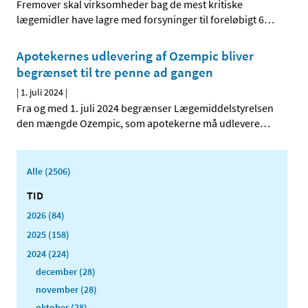
Fremover skal virksomheder bag de mest kritiske
lægemidler have lagre med forsyninger til foreløbigt 6
…
Apotekernes udlevering af Ozempic bliver
begrænset til tre penne ad gangen
|
1. juli 2024
|
Fra og med 1. juli 2024 begrænser Lægemiddelstyrelsen
den mængde Ozempic, som apotekerne må udlevere
…
Alle (2506)
TID
2026 (84)
2025 (158)
2024 (224)
december (28)
november (28)
oktober (28)