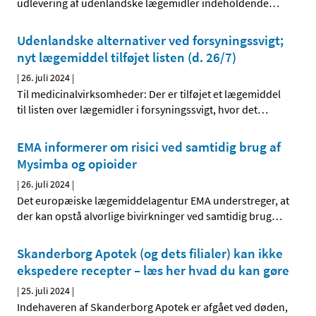
udlevering af udenlandske lægemidler indeholdende
…
Udenlandske alternativer ved forsyningssvigt;
nyt lægemiddel tilføjet listen (d. 26/7)
|
26. juli 2024
|
Til medicinalvirksomheder: Der er tilføjet et lægemiddel
til listen over lægemidler i forsyningssvigt, hvor det
…
EMA informerer om risici ved samtidig brug af
Mysimba og opioider
|
26. juli 2024
|
Det europæiske lægemiddelagentur EMA understreger, at
der kan opstå alvorlige bivirkninger ved samtidig brug
…
Skanderborg Apotek (og dets filialer) kan ikke
ekspedere recepter – læs her hvad du kan gøre
|
25. juli 2024
|
Indehaveren af Skanderborg Apotek er afgået ved døden,