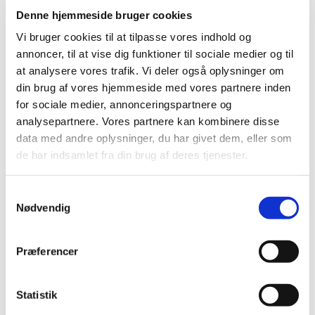
Denne hjemmeside bruger cookies
2020 (263)
2019 (159)
Vi bruger cookies til at tilpasse vores indhold og
annoncer, til at vise dig funktioner til sociale medier og til
2018 (150)
at analysere vores trafik. Vi deler også oplysninger om
2017 (167)
din brug af vores hjemmeside med vores partnere inden
2016 (167)
for sociale medier, annonceringspartnere og
2015 (33)
analysepartnere. Vores partnere kan kombinere disse
2014 (44)
data med andre oplysninger, du har givet dem, eller som
2013 (49)
de har indsamlet fra din brug af deres tjenester.
december (4)
november (5)
Samtykkevalg
Nødvendig
oktober (3)
september (6)
august (2)
Præferencer
juli (2)
juni (2)
Statistik
maj (3)