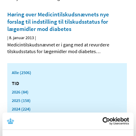
Høring over Medicintilskuds­nævnets nye
forslag til indstilling til tilskudsstatus for
lægemidler mod diabetes
|
8. januar 2013
|
Medicintilskudsnævnet er i gang med at revurdere
tilskudsstatus for lægemidler mod diabetes
…
Alle (2506)
TID
2026 (84)
2025 (158)
2024 (224)
2023 (195)
2022 (197)
2021 (516)