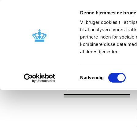
Denne hjemmeside bruger
Vi bruger cookies til at til
til at analysere vores tra
partnere inden for sociale
Godkendelse og
Bivirkninger
kombinere disse data med a
kontrol
produktinfo
af deres tjenester.
/
Nyheder
2017
Samtykkevalg
Nødvendig
Nyheder