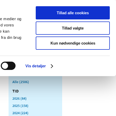
Tillad alle cookies
ale medier og
Udgivelser
Cookies
ed vores
Tillad valgte
re kan
dicinsk
Særlige
fra din brug
styr
produktområder
Kun nødvendige cookies
Vis detaljer
Alle (2506)
TID
2026 (84)
2025 (158)
2024 (224)