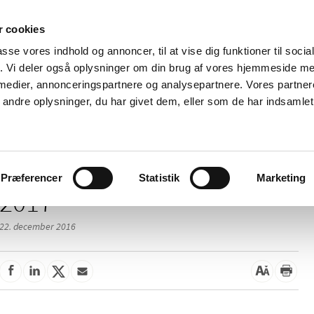
 cookies
passe vores indhold og annoncer, til at vise dig funktioner til soci
Nyheder
Om os
Kontakt
fik. Vi deler også oplysninger om din brug af vores hjemmeside m
 medier, annonceringspartnere og analysepartnere. Vores partne
 og
Tilskud og
Apoteker og salg af
Me
ndre oplysninger, du har givet dem, eller som de har indsamlet 
rmation
priser
medicin
ud
Præferencer
Statistik
Marketing
2017
22. december 2016