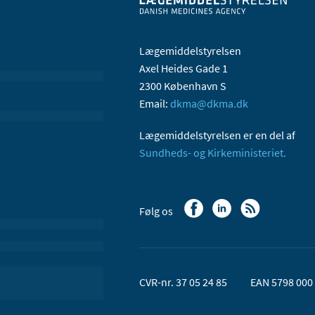
Lægemiddelstyrelsen
Axel Heides Gade 1
2300 København S
Email:
dkma@dkma.dk
Lægemiddelstyrelsen er en del af
Sundheds- og Kirkeministeriet.
Følg os
CVR-nr. 37 05 24 85
EAN 5798 000 