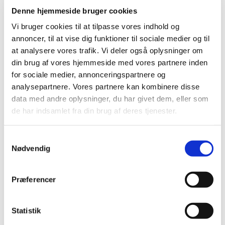
Denne hjemmeside bruger cookies
2020 (263)
2019 (159)
Vi bruger cookies til at tilpasse vores indhold og
annoncer, til at vise dig funktioner til sociale medier og til
2018 (150)
at analysere vores trafik. Vi deler også oplysninger om
2017 (167)
din brug af vores hjemmeside med vores partnere inden
2016 (167)
for sociale medier, annonceringspartnere og
2015 (33)
analysepartnere. Vores partnere kan kombinere disse
2014 (44)
data med andre oplysninger, du har givet dem, eller som
2013 (49)
de har indsamlet fra din brug af deres tjenester.
december (4)
november (5)
Samtykkevalg
Nødvendig
oktober (3)
september (6)
august (2)
Præferencer
juli (2)
juni (2)
Statistik
maj (3)