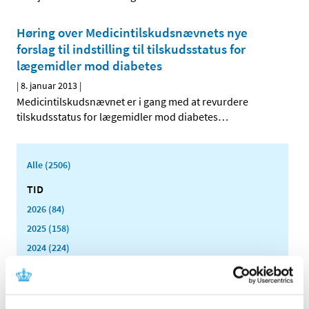
Høring over Medicintilskuds­nævnets nye
forslag til indstilling til tilskudsstatus for
lægemidler mod diabetes
|
8. januar 2013
|
Medicintilskudsnævnet er i gang med at revurdere
tilskudsstatus for lægemidler mod diabetes
…
Alle (2506)
TID
2026 (84)
2025 (158)
2024 (224)
2023 (195)
2022 (197)
2021 (516)