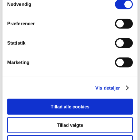
Nødvendig
oktober (20)
september (17)
august (10)
Præferencer
juli (14)
juni (12)
Statistik
maj (5)
april (9)
marts (14)
Marketing
februar (18)
januar (6)
2018 (150)
Vis detaljer
2017 (167)
2016 (167)
Tillad alle cookies
2015 (33)
2014 (44)
Tillad valgte
2013 (49)
2012 (44)