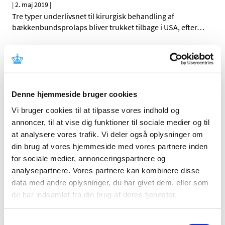
|
2. maj 2019
|
Tre typer underlivsnet til kirurgisk behandling af
bækkenbundsprolaps bliver trukket tilbage i USA, efter
…
Alle (2506)
TID
Denne hjemmeside bruger cookies
2026 (84)
2025 (158)
Vi bruger cookies til at tilpasse vores indhold og
annoncer, til at vise dig funktioner til sociale medier og til
2024 (224)
at analysere vores trafik. Vi deler også oplysninger om
2023 (195)
din brug af vores hjemmeside med vores partnere inden
2022 (197)
for sociale medier, annonceringspartnere og
2021 (516)
analysepartnere. Vores partnere kan kombinere disse
2020 (263)
data med andre oplysninger, du har givet dem, eller som
2019 (159)
de har indsamlet fra din brug af deres tjenester.
december (11)
november (23)
Samtykkevalg