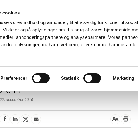
 cookies
passe vores indhold og annoncer, til at vise dig funktioner til soci
Nyheder
Om os
Kontakt
fik. Vi deler også oplysninger om din brug af vores hjemmeside m
 medier, annonceringspartnere og analysepartnere. Vores partne
 og
Tilskud og
Apoteker og salg af
Me
ndre oplysninger, du har givet dem, eller som de har indsamlet 
rmation
priser
medicin
ud
Præferencer
Statistik
Marketing
2017
22. december 2016