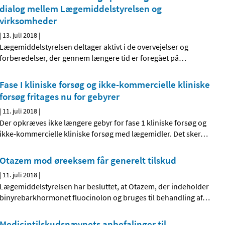
dialog mellem Lægemiddelstyrelsen og
virksomheder
|
13. juli 2018
|
Lægemiddelstyrelsen deltager aktivt i de overvejelser og
forberedelser, der gennem længere tid er foregået på
…
Fase I kliniske forsøg og ikke-kommercielle kliniske
forsøg fritages nu for gebyrer
|
11. juli 2018
|
Der opkræves ikke længere gebyr for fase 1 kliniske forsøg og
ikke-kommercielle kliniske forsøg med lægemidler. Det sker
…
Otazem mod øreeksem får generelt tilskud
|
11. juli 2018
|
Lægemiddelstyrelsen har besluttet, at Otazem, der indeholder
binyrebarkhormonet fluocinolon og bruges til behandling af
…
Medicintilskudsnævnets anbefalinger til