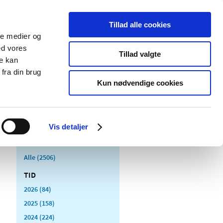
Tillad alle cookies
ale medier og
Udgivelser
Cookies
ed vores
Tillad valgte
re kan
dicinsk
Særlige
fra din brug
styr
produktområder
Kun nødvendige cookies
Vis detaljer
Alle (2506)
TID
2026 (84)
2025 (158)
2024 (224)