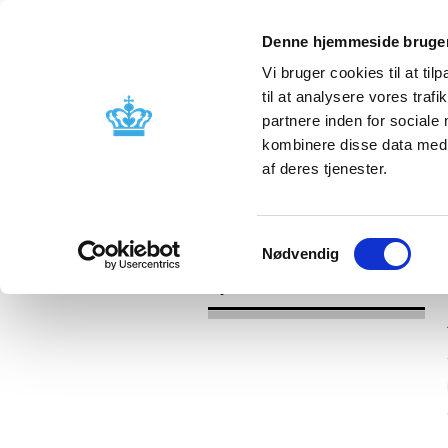
Denne hjemmeside bruger
Vi bruger cookies til at til
til at analysere vores tra
partnere inden for sociale
Godkendelse og
Bivirkninger
kombinere disse data med a
kontrol
produktinfo
af deres tjenester.
/
Nyheder
2017
Samtykkevalg
Nødvendig
Nyheder