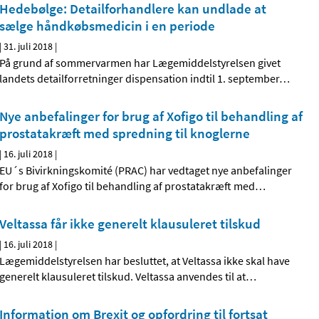
Hedebølge: Detailforhandlere kan undlade at
sælge håndkøbsmedicin i en periode
|
31. juli 2018
|
På grund af sommervarmen har Lægemiddelstyrelsen givet
landets detailforretninger dispensation indtil 1. september
…
Nye anbefalinger for brug af Xofigo til behandling af
prostatakræft med spredning til knoglerne
|
16. juli 2018
|
EU´s Bivirkningskomité (PRAC) har vedtaget nye anbefalinger
for brug af Xofigo til behandling af prostatakræft med
…
Veltassa får ikke generelt klausuleret tilskud
|
16. juli 2018
|
Lægemiddelstyrelsen har besluttet, at Veltassa ikke skal have
generelt klausuleret tilskud. Veltassa anvendes til at
…
Information om Brexit og opfordring til fortsat