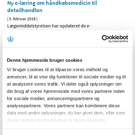
Ny e-læring om håndkøbsmedicin til
detailhandlen
|
5. februar 2018
|
Lægemiddelstyrelsen har opdateret de e-
læringsmoduler, som man skal bruge i forbindelse med
…
Depotformuleret paracetamol trækkes af
markedet
Denne hjemmeside bruger cookies
|
5. februar 2018
|
Vi bruger cookies til at tilpasse vores indhold og
Det europæiske lægemiddelagentur bekræfter nu den
annoncer, til at vise dig funktioner til sociale medier og til
tidligere anbefaling om at trække produkter med
…
at analysere vores trafik. Vi deler også oplysninger om
din brug af vores hjemmeside med vores partnere inden
Ledig bevilling til Sydhavnsapoteket
for sociale medier, annonceringspartnere og
|
2. februar 2018
|
analysepartnere. Vores partnere kan kombinere disse
Bevillingen til at drive Sydhavnsapoteket er ledig pr. 1.
data med andre oplysninger, du har givet dem, eller som
oktober 2018. Sydhavnsapoteket er beliggende i
…
de har indsamlet fra din brug af deres tjenester.
Ledig bevilling til Enghave Apotek