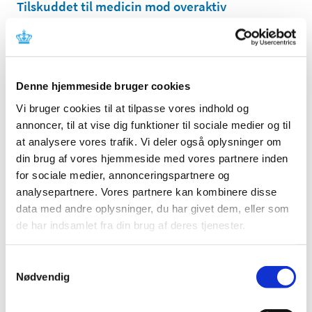
Tilskuddet til medicin mod overaktiv
blæresyndrom bliver ændret
|
18. juni 2018
|
Den 19. november 2018 ændrer Lægemiddelstyrelsen
tilskuddet til nogle typer medicin mod kraftig
…
Denne hjemmeside bruger cookies
Vi bruger cookies til at tilpasse vores indhold og
Nye stoffer omfattet af bekendtgørelse om
annoncer, til at vise dig funktioner til sociale medier og til
euforiserende stoffer
at analysere vores trafik. Vi deler også oplysninger om
|
7. juni 2018
|
din brug af vores hjemmeside med vores partnere inden
Til virksomheder med tilladelse til at håndtere
for sociale medier, annonceringspartnere og
euroriserende stoffer – 12 nye stoffer føjet til
…
analysepartnere. Vores partnere kan kombinere disse
data med andre oplysninger, du har givet dem, eller som
Ledig bevilling til Apoteket Godthåb
de har indsamlet fra din brug af deres tjenester.
|
1. juni 2018
|
Bevillingen til at drive Apoteket Godthåb er ledig pr. 1.
Samtykkevalg
december 2018. Apoteket Godthåb er beliggende i
…
Nødvendig
Ledig bevilling til Valby Apotek