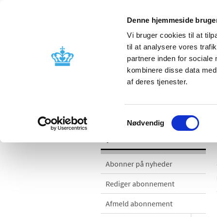
Denne hjemmeside bruger
Vi bruger cookies til at til
til at analysere vores tra
partnere inden for sociale
Godkendelse og
Bivirkninger
kombinere disse data med a
kontrol
produktinfo
af deres tjenester.
Nyheder
Samtykkevalg
Nødvendig
Nyheder
Abonner på nyheder
Rediger abonnement
Afmeld abonnement