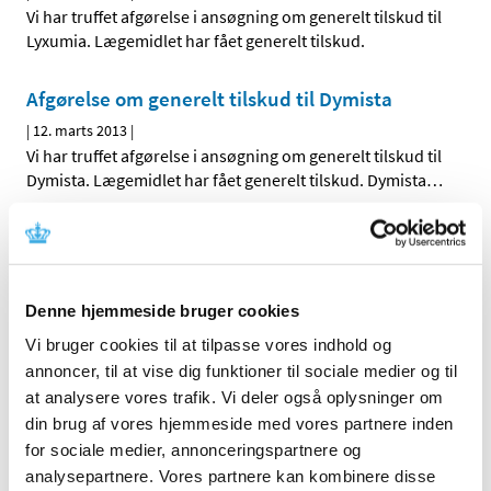
Vi har truffet afgørelse i ansøgning om generelt tilskud til
Lyxumia. Lægemidlet har fået generelt tilskud.
Afgørelse om generelt tilskud til Dymista
|
12. marts 2013
|
Vi har truffet afgørelse i ansøgning om generelt tilskud til
Dymista. Lægemidlet har fået generelt tilskud. Dymista
…
Høringssvar på Medicintilskuds­nævnets 2.
forslag til indstilling til tilskudsstatus for
lægemidler mod diabetes
Denne hjemmeside bruger cookies
|
6. marts 2013
|
Vi bruger cookies til at tilpasse vores indhold og
Medicintilskudsnævnets 2. forslag til indstilling til
fremtidig tilskudsstatus for lægemidler mod diabetes i
…
annoncer, til at vise dig funktioner til sociale medier og til
at analysere vores trafik. Vi deler også oplysninger om
din brug af vores hjemmeside med vores partnere inden
Alle (2506)
for sociale medier, annonceringspartnere og
analysepartnere. Vores partnere kan kombinere disse
TID