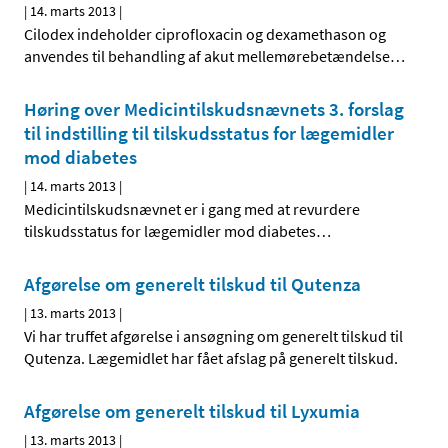
|
14. marts 2013
|
Cilodex indeholder ciprofloxacin og dexamethason og
anvendes til behandling af akut mellemørebetændelse
…
Høring over Medicintilskuds­nævnets 3. forslag
til indstilling til tilskudsstatus for lægemidler
mod diabetes
|
14. marts 2013
|
Medicintilskudsnævnet er i gang med at revurdere
tilskudsstatus for lægemidler mod diabetes
…
Afgørelse om generelt tilskud til Qutenza
|
13. marts 2013
|
Vi har truffet afgørelse i ansøgning om generelt tilskud til
Qutenza. Lægemidlet har fået afslag på generelt tilskud.
Afgørelse om generelt tilskud til Lyxumia
|
13. marts 2013
|