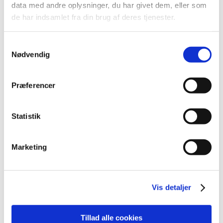
data med andre oplysninger, du har givet dem, eller som
2026 (84)
de har indsamlet fra din brug af deres tjenester.
2025 (158)
2024 (224)
Samtykkevalg
2023 (195)
Nødvendig
2022 (197)
2021 (516)
Præferencer
2020 (263)
2019 (159)
Statistik
2018 (150)
2017 (167)
Marketing
2016 (167)
2015 (33)
2014 (44)
Vis detaljer
2013 (49)
december (4)
Tillad alle cookies
november (5)