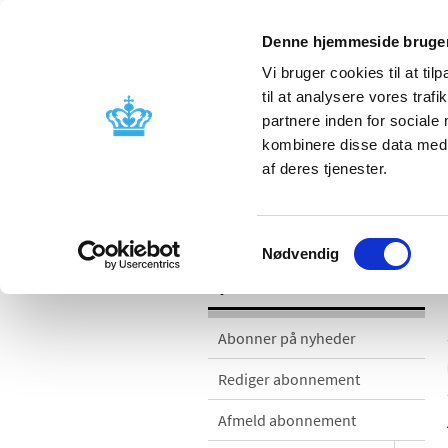
Denne hjemmeside bruger
Vi bruger cookies til at til
til at analysere vores tra
partnere inden for sociale
Godkendelse og
Bivirkninger
kombinere disse data med a
kontrol
produktinfo
af deres tjenester.
Nyheder
Samtykkevalg
Nødvendig
Nyheder
Abonner på nyheder
Rediger abonnement
Afmeld abonnement