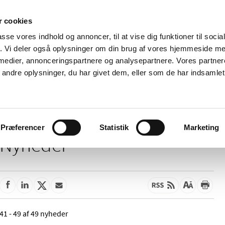
 cookies
passe vores indhold og annoncer, til at vise dig funktioner til soci
Nyheder
Om os
Kontakt
fik. Vi deler også oplysninger om din brug af vores hjemmeside m
 medier, annonceringspartnere og analysepartnere. Vores partne
 og
Tilskud og
Apoteker og salg af
Me
ndre oplysninger, du har givet dem, eller som de har indsamlet 
rmation
priser
medicin
ud
Præferencer
Statistik
Marketing
Nyheder
41 - 49 af 49 nyheder