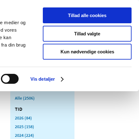
Tillad alle cookies
ale medier og
Udgivelser
Cookies
ed vores
Tillad valgte
re kan
dicinsk
Særlige
fra din brug
styr
produktområder
Kun nødvendige cookies
Vis detaljer
Alle (2506)
TID
2026 (84)
2025 (158)
2024 (224)