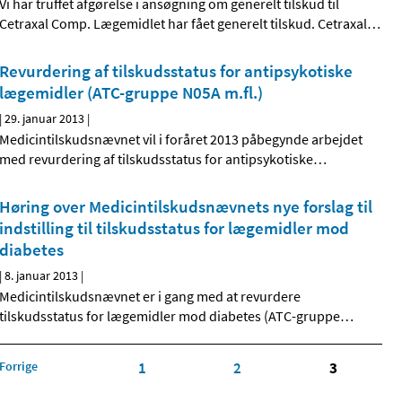
Vi har truffet afgørelse i ansøgning om generelt tilskud til
Cetraxal Comp. Lægemidlet har fået generelt tilskud. Cetraxal
…
Revurdering af tilskudsstatus for antipsykotiske
lægemidler (ATC-gruppe N05A m.fl.)
|
29. januar 2013
|
Medicintilskudsnævnet vil i foråret 2013 påbegynde arbejdet
med revurdering af tilskudsstatus for antipsykotiske
…
Høring over Medicintilskuds­nævnets nye forslag til
indstilling til tilskudsstatus for lægemidler mod
diabetes
|
8. januar 2013
|
Medicintilskudsnævnet er i gang med at revurdere
tilskudsstatus for lægemidler mod diabetes (ATC-gruppe
…
Forrige
1
2
3