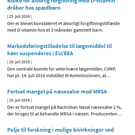
Risiko for alvorlig forgiftning med D-vitamin
dråber hos spædbørn
|
25. juli 2016
|
Der er blevet konstateret et alvorligt forgiftningstilfælde
med D-vitamin hos et 3 måneder gammelt barn.
Markedsføringstilladelse til lægemiddel til
køer suspenderes i EU/EEA
|
19. juli 2016
|
Den centrale komite for veterinære lægemidler, CVMP,
har pr. 14. juli 2016 indstillet til Kommissionen, at
…
Fortsat mangel på næsesalve mod MRSA
|
15. juli 2016
|
Der er fortsat mangel på Bactroban Nasal næsesalve 2 %,
der bruges til at behandle MRSA i næsen. Producenten
…
Pulje til forskning i mulige bivirkninger ved