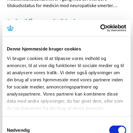
tilskudsstatus for medicin mod neuropatiske smerter
…
Braltus® får generelt tilskud
|
4. juli 2016
|
Lægemiddelstyrelsen har besluttet, at Braltus® skal have
generelt tilskud. Braltus® indeholder tiotropium og
…
Denne hjemmeside bruger cookies
Bedre adgang til patientdata i kliniske forsøg
Vi bruger cookies til at tilpasse vores indhold og
for monitorer og GCP-inspektører
annoncer, til at vise dig funktioner til sociale medier og til
at analysere vores trafik. Vi deler også oplysninger om
|
1. juli 2016
|
din brug af vores hjemmeside med vores partnere inden
Lægemiddelstyrelsens inspektører får nu direkte adgang
for sociale medier, annonceringspartnere og
til at indhente helbredsoplysninger i patientjournaler i
…
analysepartnere. Vores partnere kan kombinere disse
data med andre oplysninger, du har givet dem, eller som
Forventet mangel på næsesalve mod MRSA
de har indsamlet fra din brug af deres tjenester.
|
1. juli 2016
|
Lægemiddelsstyrelsen forventer, at der frem til midt i juli
Samtykkevalg
vil være mangel på Bactroban Nasal næsesalve 2%, der
…
Nødvendig