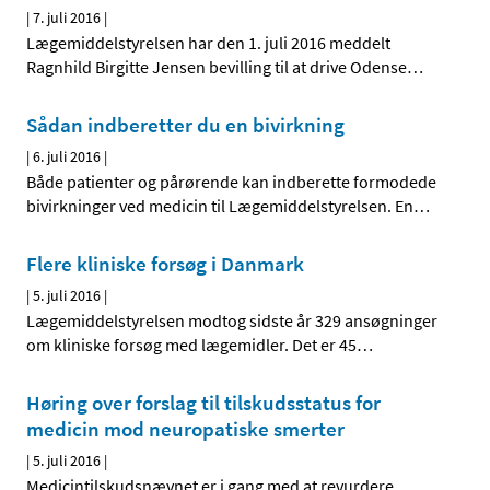
|
7. juli 2016
|
Lægemiddelstyrelsen har den 1. juli 2016 meddelt
Ragnhild Birgitte Jensen bevilling til at drive Odense
…
Sådan indberetter du en bivirkning
|
6. juli 2016
|
Både patienter og pårørende kan indberette formodede
bivirkninger ved medicin til Lægemiddelstyrelsen. En
…
Flere kliniske forsøg i Danmark
|
5. juli 2016
|
Lægemiddelstyrelsen modtog sidste år 329 ansøgninger
om kliniske forsøg med lægemidler. Det er 45
…
Høring over forslag til tilskudsstatus for
medicin mod neuropatiske smerter
|
5. juli 2016
|
Medicintilskudsnævnet er i gang med at revurdere