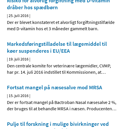
Risiko for alvorlig forgiftning med D-vitamin
dråber hos spædbørn
|
25. juli 2016
|
Der er blevet konstateret et alvorligt forgiftningstilfælde
med D-vitamin hos et 3 måneder gammelt barn.
Markedsføringstilladelse til lægemiddel til
køer suspenderes i EU/EEA
|
19. juli 2016
|
Den centrale komite for veterinære lægemidler, CVMP,
har pr. 14. juli 2016 indstillet til Kommissionen, at
…
Fortsat mangel på næsesalve mod MRSA
|
15. juli 2016
|
Der er fortsat mangel på Bactroban Nasal næsesalve 2 %,
der bruges til at behandle MRSA i næsen. Producenten
…
Pulje til forskning i mulige bivirkninger ved