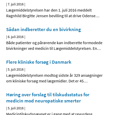
|
7. juli 2016
|
Lægemiddelstyrelsen har den 1. juli 2016 meddelt
Ragnhild Birgitte Jensen bevilling til at drive Odense
…
Sådan indberetter du en bivirkning
|
6. juli 2016
|
Både patienter og pårørende kan indberette formodede
bivirkninger ved medicin til Lægemiddelstyrelsen. En
…
Flere kliniske forsøg i Danmark
|
5. juli 2016
|
Lægemiddelstyrelsen modtog sidste år 329 ansøgninger
om kliniske forsøg med lægemidler. Det er 45
…
Høring over forslag til tilskudsstatus for
medicin mod neuropatiske smerter
|
5. juli 2016
|
Medicintilskudsnævnet er i gang med at revurdere