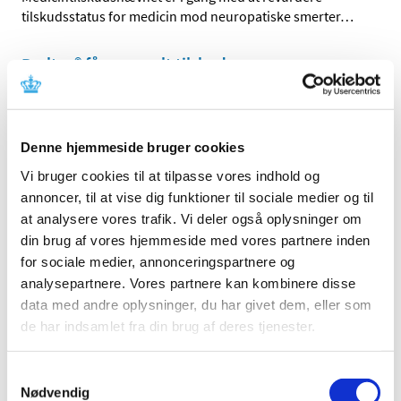
tilskudsstatus for medicin mod neuropatiske smerter
…
Braltus® får generelt tilskud
|
4. juli 2016
|
Lægemiddelstyrelsen har besluttet, at Braltus® skal have
generelt tilskud. Braltus® indeholder tiotropium og
…
Denne hjemmeside bruger cookies
Bedre adgang til patientdata i kliniske forsøg
Vi bruger cookies til at tilpasse vores indhold og
for monitorer og GCP-inspektører
annoncer, til at vise dig funktioner til sociale medier og til
at analysere vores trafik. Vi deler også oplysninger om
|
1. juli 2016
|
din brug af vores hjemmeside med vores partnere inden
Lægemiddelstyrelsens inspektører får nu direkte adgang
for sociale medier, annonceringspartnere og
til at indhente helbredsoplysninger i patientjournaler i
…
analysepartnere. Vores partnere kan kombinere disse
data med andre oplysninger, du har givet dem, eller som
Forventet mangel på næsesalve mod MRSA
de har indsamlet fra din brug af deres tjenester.
|
1. juli 2016
|
Lægemiddelsstyrelsen forventer, at der frem til midt i juli
Samtykkevalg
vil være mangel på Bactroban Nasal næsesalve 2%, der
…
Nødvendig