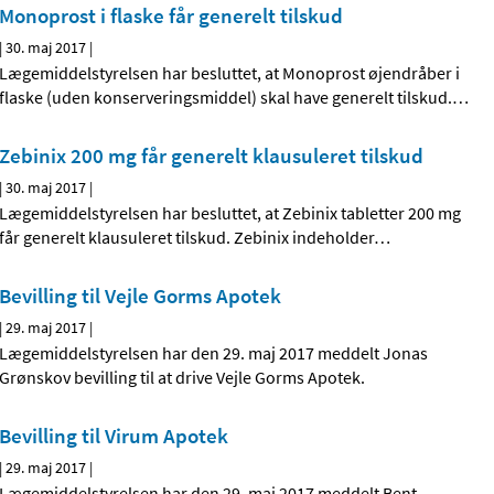
Monoprost i flaske får generelt tilskud
|
30. maj 2017
|
Lægemiddelstyrelsen har besluttet, at Monoprost øjendråber i
flaske (uden konserveringsmiddel) skal have generelt tilskud.
…
Zebinix 200 mg får generelt klausuleret tilskud
|
30. maj 2017
|
Lægemiddelstyrelsen har besluttet, at Zebinix tabletter 200 mg
får generelt klausuleret tilskud. Zebinix indeholder
…
Bevilling til Vejle Gorms Apotek
|
29. maj 2017
|
Lægemiddelstyrelsen har den 29. maj 2017 meddelt Jonas
Grønskov bevilling til at drive Vejle Gorms Apotek.
Bevilling til Virum Apotek
|
29. maj 2017
|
Lægemiddelstyrelsen har den 29. maj 2017 meddelt Bent