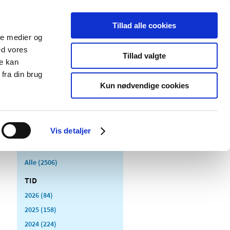
Tillad alle cookies
ale medier og
Udgivelser
Cookies
ed vores
Tillad valgte
re kan
dicinsk
Særlige
fra din brug
styr
produktområder
Kun nødvendige cookies
Vis detaljer
Alle (2506)
TID
2026 (84)
2025 (158)
2024 (224)