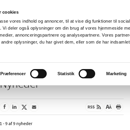
 cookies
passe vores indhold og annoncer, til at vise dig funktioner til soci
Nyheder
Om os
Kontakt
fik. Vi deler også oplysninger om din brug af vores hjemmeside m
 medier, annonceringspartnere og analysepartnere. Vores partne
 og
Tilskud og
Apoteker og salg af
Me
ndre oplysninger, du har givet dem, eller som de har indsamlet 
rmation
priser
medicin
ud
Præferencer
Statistik
Marketing
Nyheder
1 - 9 af 9 nyheder