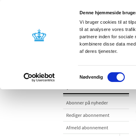
Denne hjemmeside bruger
Vi bruger cookies til at til
til at analysere vores tra
partnere inden for sociale
Godkendelse og
Bivirkninger
kombinere disse data med a
kontrol
produktinfo
af deres tjenester.
Nyheder
Samtykkevalg
Nødvendig
Nyheder
Abonner på nyheder
Rediger abonnement
Afmeld abonnement