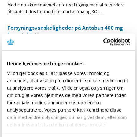
Medicintilskudsnævnet er fortsat i gang med at revurdere
tilskudsstatus for medicin mod astma og KOL
…
Forsyningsvanskeligheder på Antabus 400 mg
brusetabletter
|
2. maj 2017
|
Virksomheden Actavis A/S har meddelt
Lægemiddelstyrelsen, at der er problemer med at
…
Denne hjemmeside bruger cookies
Vi bruger cookies til at tilpasse vores indhold og
Alle (2506)
annoncer, til at vise dig funktioner til sociale medier og til
at analysere vores trafik. Vi deler også oplysninger om
TID
din brug af vores hjemmeside med vores partnere inden
2026 (84)
for sociale medier, annonceringspartnere og
2025 (158)
analysepartnere. Vores partnere kan kombinere disse
2024 (224)
data med andre oplysninger, du har givet dem, eller som
2023 (195)
de har indsamlet fra din brug af deres tjenester.
2022 (197)