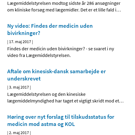
Lægemiddelstyrelsen modtog sidste år 286 ansøgninger
om kliniske forsøg med lægemidler. Det er et lille fald i
…
Ny video: Findes der medicin uden
bivirkninger?
|
17. maj 2017
|
Findes der medicin uden bivirkninger? - se svaret i ny
video fra Lægemiddelstyrelsen.
Aftale om kinesisk-dansk samarbejde er
underskrevet
|
3. maj 2017
|
Lægemiddelstyrelsen og den kinesiske
lægemiddelmyndighed har taget et vigtigt skridt mod et
…
Høring over nyt forslag til tilskudsstatus for
medicin mod astma og KOL
|
2. maj 2017
|