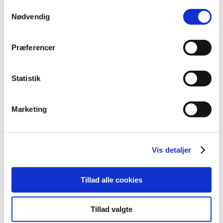
Samtykkevalg
2021 (516)
Nødvendig
2020 (263)
2019 (159)
Præferencer
2018 (150)
2017 (167)
december (19)
Statistik
november (19)
oktober (13)
Marketing
september (16)
august (12)
juli (9)
Vis detaljer
juni (15)
maj (9)
april (8)
Tillad alle cookies
marts (16)
februar (14)
Tillad valgte
januar (17)