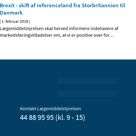
Brexit - skift af referenceland fra Storbritannien til
Danmark
|
1. februar 2018
|
Lægemiddelstyrelsen skal herved informere indehavere af
markedsføringstilladelser om, at vi er positive over for
…
Kontakt Lægemiddelstyrelsen
44 88 95 95 (kl. 9 - 15)