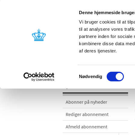
Denne hjemmeside bruger
Vi bruger cookies til at til
til at analysere vores tra
partnere inden for sociale
Godkendelse og
Bivirkninger
kombinere disse data med a
kontrol
produktinfo
af deres tjenester.
Nyheder
Samtykkevalg
Nødvendig
Nyheder
Abonner på nyheder
Rediger abonnement
Afmeld abonnement