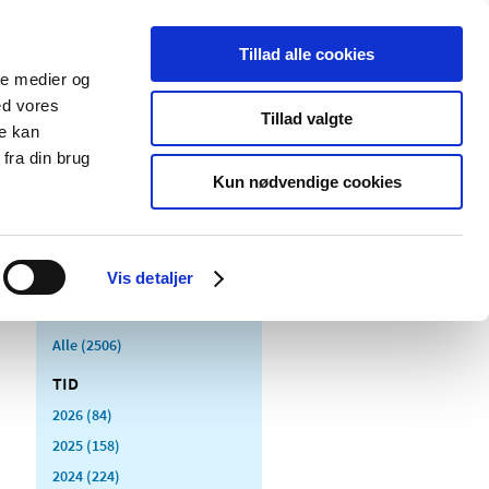
Tillad alle cookies
ale medier og
Udgivelser
Cookies
ed vores
Tillad valgte
re kan
dicinsk
Særlige
fra din brug
styr
produktområder
Kun nødvendige cookies
Vis detaljer
Alle (2506)
TID
2026 (84)
2025 (158)
2024 (224)