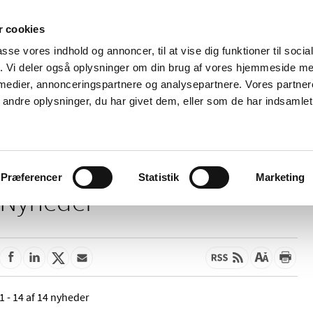
 cookies
passe vores indhold og annoncer, til at vise dig funktioner til soci
Nyheder
Om os
Kontakt
fik. Vi deler også oplysninger om din brug af vores hjemmeside m
 medier, annonceringspartnere og analysepartnere. Vores partne
 og
Tilskud og
Apoteker og salg af
Me
ndre oplysninger, du har givet dem, eller som de har indsamlet 
rmation
priser
medicin
ud
Præferencer
Statistik
Marketing
Nyheder
1 - 14 af 14 nyheder