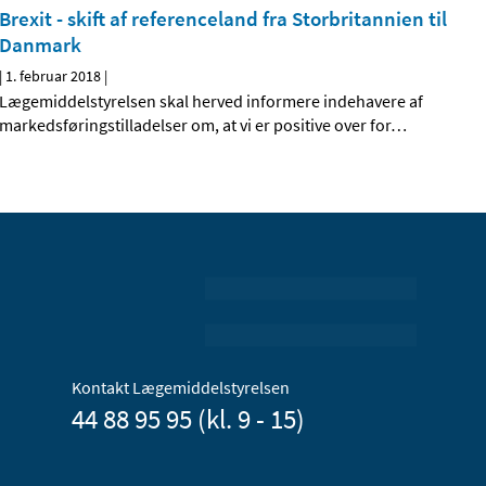
Brexit - skift af referenceland fra Storbritannien til
Danmark
|
1. februar 2018
|
Lægemiddelstyrelsen skal herved informere indehavere af
markedsføringstilladelser om, at vi er positive over for
…
Kontakt Lægemiddelstyrelsen
44 88 95 95 (kl. 9 - 15)