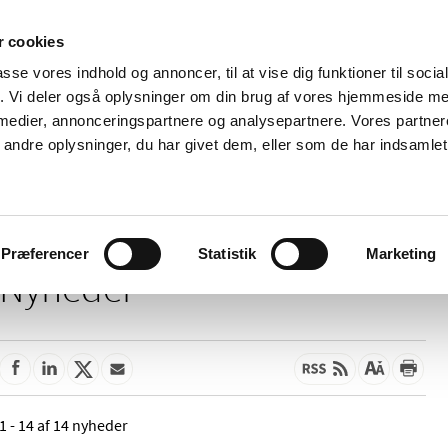
 cookies
passe vores indhold og annoncer, til at vise dig funktioner til soci
Nyheder
Om os
Kontakt
fik. Vi deler også oplysninger om din brug af vores hjemmeside m
 medier, annonceringspartnere og analysepartnere. Vores partne
 og
Tilskud og
Apoteker og salg af
Me
ndre oplysninger, du har givet dem, eller som de har indsamlet 
rmation
priser
medicin
ud
Præferencer
Statistik
Marketing
Nyheder
1 - 14 af 14 nyheder