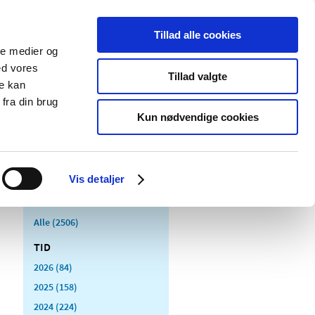
Tillad alle cookies
ale medier og
Udgivelser
Cookies
ed vores
Tillad valgte
re kan
dicinsk
Særlige
fra din brug
styr
produktområder
Kun nødvendige cookies
Vis detaljer
Alle (2506)
TID
2026 (84)
2025 (158)
2024 (224)