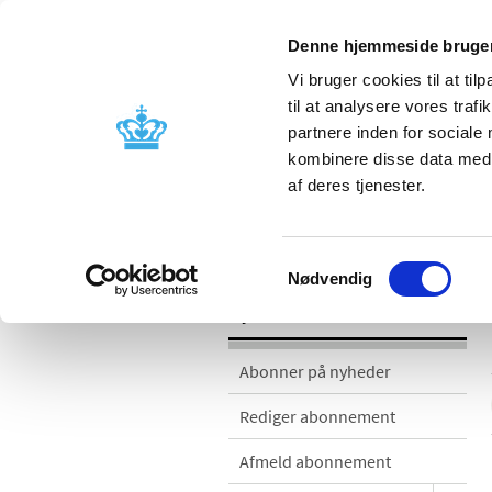
Denne hjemmeside bruger
Vi bruger cookies til at til
til at analysere vores tra
partnere inden for sociale
Godkendelse og
Bivirkninger
kombinere disse data med a
kontrol
produktinfo
af deres tjenester.
Nyheder
Samtykkevalg
Nødvendig
Nyheder
Abonner på nyheder
Rediger abonnement
Afmeld abonnement