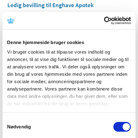
Ledig bevilling til Enghave Apotek
|
1. februar 2018
|
Bevillingen til at drive Enghave Apotek er ledig pr. 1.
oktober 2018. Enghave Apotek er beliggende i
…
Denne hjemmeside bruger cookies
Ledig bevilling til Ribe Apotek
Vi bruger cookies til at tilpasse vores indhold og
|
1. februar 2018
|
annoncer, til at vise dig funktioner til sociale medier og til
Bevillingen til at drive Ribe Apotek er ledig pr. 1. oktober
2018. Ribe Apotek er beliggende i postnummer 6760.
at analysere vores trafik. Vi deler også oplysninger om
din brug af vores hjemmeside med vores partnere inden
for sociale medier, annonceringspartnere og
Ledig bevilling til Galten Apotek
analysepartnere. Vores partnere kan kombinere disse
|
1. februar 2018
|
data med andre oplysninger, du har givet dem, eller som
Bevillingen til at drive Galten Apotek er ledig pr. 1. juli
de har indsamlet fra din brug af deres tjenester.
2018. Galten Apotek er beliggende i postnummer 8464.
Samtykkevalg
Brexit - skift af referenceland fra
Nødvendig
Storbritannien til Danmark