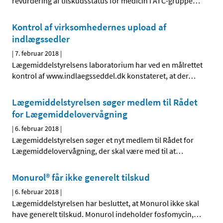
revurdering af tilskudsstatus for medicin i ATC-gruppe
…
Kontrol af virksomhedernes upload af
indlægssedler
|
7. februar 2018
|
Lægemiddelstyrelsens laboratorium har ved en målrettet
kontrol af www.indlaegsseddel.dk konstateret, at der
…
Lægemiddelstyrelsen søger medlem til Rådet
for Lægemiddelovervågning
|
6. februar 2018
|
Lægemiddelstyrelsen søger et nyt medlem til Rådet for
Lægemiddelovervågning, der skal være med til at
…
Monurol® får ikke generelt tilskud
|
6. februar 2018
|
Lægemiddelstyrelsen har besluttet, at Monurol ikke skal
have generelt tilskud. Monurol indeholder fosfomycin,
…