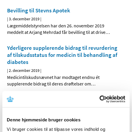
Bevilling til Stevns Apotek
|
3. december 2019
|
Lægemiddelstyrelsen har den 26. november 2019
meddelt at Arjang Mehrdad får bevilling til at drive
…
Yderligere supplerende bidrag til revurdering
af tilskudsstatus for medicin til behandling af
diabetes
|
2. december 2019
|
Medicintilskudsnævnet har modtaget endnu ét
supplerende bidrag til deres drøftelser om
…
Binosto mod knogleskørhed får ikke generelt
klausuleret tilskud
|
2. december 2019
|
Denne hjemmeside bruger cookies
Lægemiddelstyrelsen har besluttet, at Binosto
brusetabletter, der indeholder alendronat, ikke skal
…
Vi bruger cookies til at tilpasse vores indhold og