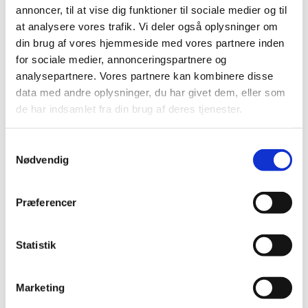
annoncer, til at vise dig funktioner til sociale medier og til
Sikkerhedsinformation (DHPC): Increlex
at analysere vores trafik. Vi deler også oplysninger om
(mecasermin)
din brug af vores hjemmeside med vores partnere inden
for sociale medier, annonceringspartnere og
|
2. december 2019
|
analysepartnere. Vores partnere kan kombinere disse
▼ INCRELEX (mecasermin): Risiko for benign og malign
data med andre oplysninger, du har givet dem, eller som
neoplasi.
de har indsamlet fra din brug af deres tjenester.
Alle (2506)
Samtykkevalg
Nødvendig
TID
2026 (84)
Præferencer
2025 (158)
2024 (224)
2023 (195)
Statistik
2022 (197)
2021 (516)
Marketing
2020 (263)