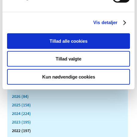
markedsdialog om vedligehold og
videreudvikling af systemer udviklet på
Microsoft Dynamics og i Java/.Net
Vis detaljer
|
3. januar 2022
|
I løbet af foråret 2022 vil Lægemiddelstyrelsen udbyde
vedligehold og videreudvikling af en række vitale
…
Tillad alle cookies
Forrige
1
8
9
10
…
Tillad valgte
Alle (2506)
Kun nødvendige cookies
TID
2026 (84)
2025 (158)
2024 (224)
2023 (195)
2022 (197)