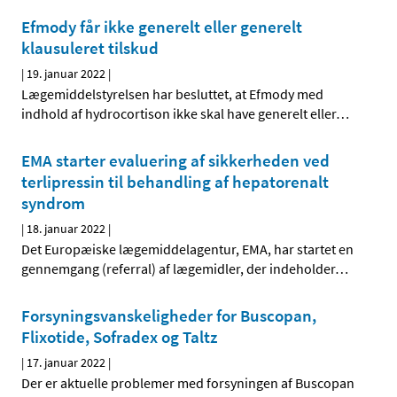
Efmody får ikke generelt eller generelt
klausuleret tilskud
|
19. januar 2022
|
Lægemiddelstyrelsen har besluttet, at Efmody med
indhold af hydrocortison ikke skal have generelt eller
…
EMA starter evaluering af sikkerheden ved
terlipressin til behandling af hepatorenalt
syndrom
|
18. januar 2022
|
Det Europæiske lægemiddelagentur, EMA, har startet en
gennemgang (referral) af lægemidler, der indeholder
…
Forsyningsvanskeligheder for Buscopan,
Flixotide, Sofradex og Taltz
|
17. januar 2022
|
Der er aktuelle problemer med forsyningen af Buscopan