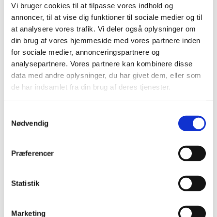
Vi bruger cookies til at tilpasse vores indhold og
|
5. januar 2022
|
annoncer, til at vise dig funktioner til sociale medier og til
Der er aktuelle problemer med forsyningen af Sutent
at analysere vores trafik. Vi deler også oplysninger om
50mg, kapsler, hårde fra Pfizer.
din brug af vores hjemmeside med vores partnere inden
for sociale medier, annonceringspartnere og
Forsøgsordning med medicinsk cannabis
analysepartnere. Vores partnere kan kombinere disse
forlænget: læs om de nye vilkår
data med andre oplysninger, du har givet dem, eller som
|
4. januar 2022
|
de har indsamlet fra din brug af deres tjenester.
Primo december 2021 vedtog et flertal i Folketinget at
forlænge forsøgsordningen med medicinsk cannabis
…
Samtykkevalg
Nødvendig
Opdatering af produktresumeer på grund af
ændrede ATC-koder for 2022
Præferencer
|
3. januar 2022
|
Indehavere af markedsføringstilladelser til lægemidler,
der er godkendt efter den nationale procedure, den
…
Statistik
Lægemiddelstyrelsen indbyder til
Marketing