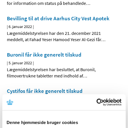
for information om status på behandlede
…
Bevilling til at drive Aarhus City Vest Apotek
|
6. januar 2022
|
Lægemiddelstyrelsen har den 21. december 2021
meddelt, at Fahad Yeser Hamood Yeser Al-Gezi får
…
Buronil får ikke generelt tilskud
|
5. januar 2022
|
Lægemiddelstyrelsen har besluttet, at Buronil,
filmovertrukne tabletter med indhold af
…
Cystifos får ikke generelt tilskud
|
5. januar 2022
|
Lægemiddelstyrelsen har besluttet, at Cystifos, granulat
til oral opløsning, i brev, med indhold af
…
Denne hjemmeside bruger cookies
Forsyningsvanskeligheder for Sutent